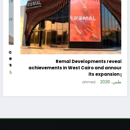
c
e
Remal Developments reveals its
s
achievements in West Cairo and announces
5 
its expansion plan
5 أغسطس، 2026
ahmed