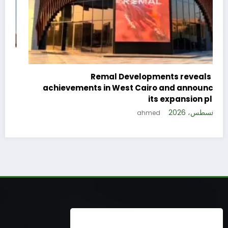
c
e
Remal Developments reveals its
s
achievements in West Cairo and announces
5 
its expansion plan
5 أغسطس، 2026
ahmed