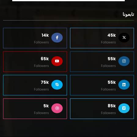
تابعونا
14k
45k
Followers
Followers
65k
55k
Followers
Followers
75k
55k
Followers
Followers
5k
85k
Followers
Followers