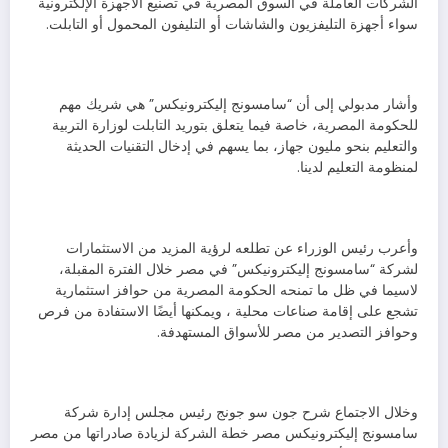
الشركات العاملة في السوق المصرية في تصنيع الأجهزة الإلكترونية
سواء أجهزة التليفزيون والشاشات أو التليفون المحمول أو التابلت.
وأشار مدبولي إلى أن “سامسونج إليكترونيكس” هي شريك مهم
للحكومة المصرية، خاصة فيما يتعلق بتوريد التابلت لوزارة التربية
والتعليم بنحو مليون جهاز، بما يسهم في إدخال التقنيات الحديثة
لمنظومة التعليم لدينا.
وأعرب رئيس الوزراء عن تطلعه لرؤية المزيد من الاستثمارات
لشركة “سامسونج إليكترونيكس” في مصر خلال الفترة المقبلة،
لاسيما في ظل ما تمنحه الحكومة المصرية من حوافز استثمارية
تشجع على إقامة صناعات محلية ، ويمكنها أيضًا الاستفادة من فرص
وحوافز التصدير من مصر للأسواق المستهدفة.
وخلال الاجتماع شرح جون سو جونج رئيس مجلس إدارة شركة
سامسونج إليكترونيكس مصر خطة الشركة لزيادة صادراتها من مصر