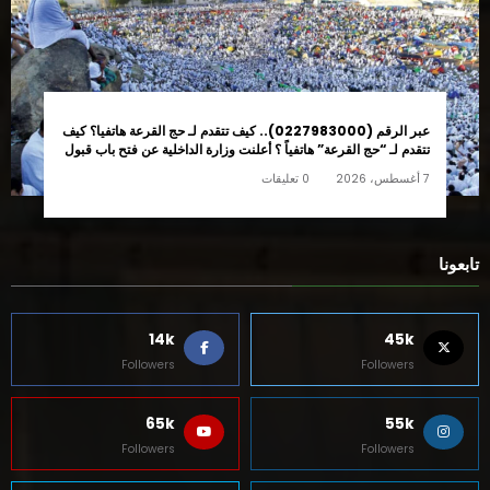
عبر الرقم (0227983000).. كيف تتقدم لـ حج القرعة هاتفيا؟ كيف
تتقدم لـ “حج القرعة” هاتفياً ؟ أعلنت وزارة الداخلية عن فتح باب قبول
طلبات التقدم لحج القرعة لموسم 1448 هـ / 2027 م، ابتداءً من يوم
7 أغسطس، 2026
0 تعليقات
الأربعاء 12 أغسطس حتى الخميس 27 أغسطس 2026
تابعونا
14k
45k
Followers
Followers
65k
55k
Followers
Followers