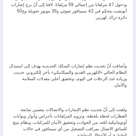
ودخول 47 مزلقانا من إجمالي 59 مزلقانا، لافتا إلى أنّ برج إشارات
أبوتشت يتحكم في 42 سيمافور ضوئي و26 موتور تحويلة وع50
دائرة تراك كهربي.
وأضافت أنّ تحديث نظم إشارات السكك الحديدية يهدف إلى استبدال
النظام الحالي «الكهربي القديم والميكانيكي» بآخر إلكتروني حديث،
وزيادة عدد الرحلات في اليوم، وتحقيق أعلى معدلات السلامة
والأمان.
ولفتت إلى أنّ تحديث نظم الإشارات والاتصالات يتضمن متابعة
القطارات لحظة بلحظة، وتزويد المزلقانات بأجراس وأنوار وبوابات
أوتوماتيكية للحد من الحوادث وتحقيق الأمان للمركبات، ونظام يتيح
للسائق الاتصال بمراقب التشغيل من أي سيمافور في حالات
الطوارئ أو الأعطال المفاجئة