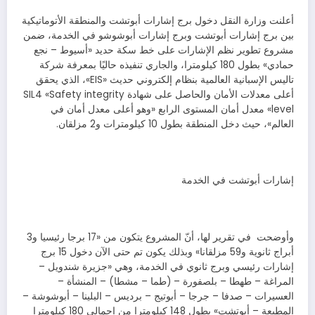
أعلنت وزارة النقل دخول برج إشارات أبوتشت والمنطقة الأتوماتيكية
بين برج إشارات أبوتشت وبرج إشارات أبوشوشو في الخدمة، ضمن
مشروع تطوير نظم الإشارات على خط سكة حديد «أسيوط – نجع
حمادي» بطول 180 كيلومترا، والجاري تنفيذه حاليًا بمعرفة شركة
تاليس الإسبانية العالمية بنظام إلكتروني حديث «EIS»، الذي يحقق
أعلى معدلات الأمان والحاصل على شهادة SIL4 «Safety integrity
level» معدل أمان المستوى الرابع «وهو أعلى معدل أمان في
العالم»، حيث دخل المنطقة بطول 10 كيلومترات و2 مزلقان.
إشارات أبوتشت في الخدمة
وأوضحت في تقرير لها، أنّ المشروع يتكون من «17 برجا رئيسيا و3
أبراج ثانوية و59 مزلقانا» وبذلك يكون تم حتى الآن دخول 15 برج
إشارات رئيسي وبرج ثانوي في الخدمة، وهي «جزيرة شندويل –
المراغة – طهطا – بلصفورة – (طما – مشطا) – المنشأة –
العسيرات – صدفا – جرجا – أبوتيج – برديس – البلينا – أبوشوشة –
المطيعة – أبوتشت» بطول 148 كيلومترا من إجمالي 180 كيلومترا