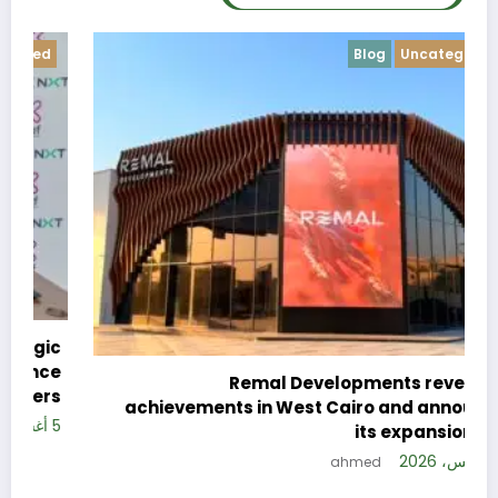
Blog
Uncategorized
c
e
Remal Developments reveals its
s
achievements in West Cairo and announces
5 
its expansion plan
5 أغسطس، 2026
ahmed