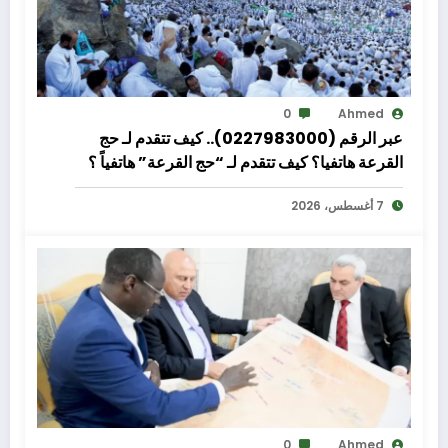
0
Ahmed
عبر الرقم (0227983000).. كيف تتقدم لـ حج
القرعة هاتفيا؟ كيف تتقدم لـ “حج القرعة” هاتفياً ؟
أعلنت وزارة الداخلية عن فتح باب قبول طلبات
7 أغسطس، 2026
التقدم لحج القرعة لموسم 1448 هـ / 2027 م،
ابتداءً من يوم الأربعاء 12 أغسطس حتى الخميس 27
أغسطس 2026
0
Ahmed