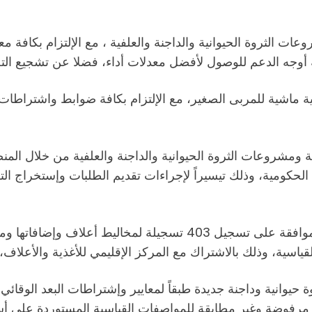
 الثروة الحيوانية والداجنة والعلفية ، مع الإلتزام بكافة مع
فة أوجه الدعم للوصول لأفضل معدلات أداء، فضلا عن تشجيع الت
1 تصريح مزاولة نشاط تربية ماشية للمربى الصغير، مع الإلتزام بكافة ضوابط
مشروعات الثروة الحيوانية والداجنة والعلفية من خلال المنص
حكومية، وذلك تيسيراً لإجراءات تقديم الطلبات وإستخراج التر
قياسية، وذلك بالاشتراك مع المركز الإقليمي للأغذية والأعلاف، 
 مشروعات ثروة حيوانية وداجنة جديدة طبقاً لمعايير وإشتراطات البعد 
بكمية 10 طن إضافات أعلاف مرفوضة وغير مطابقة للمواصفات القياسية المستو