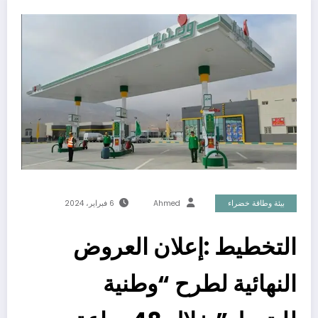
بيئة وطاقة خضراء
Ahmed
6 فبراير، 2024
التخطيط :إعلان العروض
النهائية لطرح “وطنية