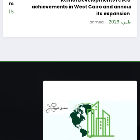
s
achievements in West Cairo and announces
5 
its expansion plan
5 أغسطس، 2026
ahmed