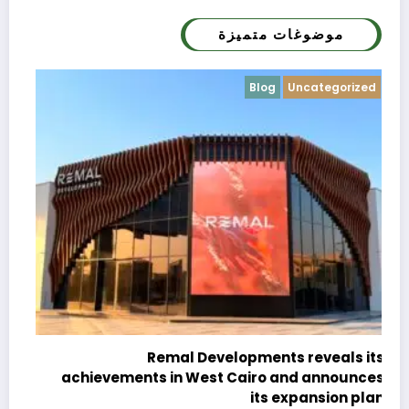
موضوغات متميزة
Blog
Uncategorized
c
e
Remal Developments reveals its
s
achievements in West Cairo and announces
5 
its expansion plan