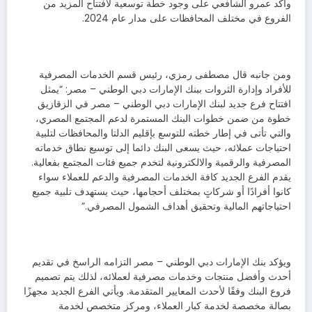
وأكد عمرو الشافعي على وجود خطة توسعية لافتتاح المزيد من
الفروع في مختلف المحافظات على مدار عام 2024.
ومن جانبه قال مصطفى رمزي، رئيس قسم الخدمات المصرفية
للأفراد وإدارة الثروات ببنك الإمارات دبي الوطني – مصر: “يمثل
افتتاح فرع جديد لبنك الإمارات دبي الوطني – مصر في الزقازيق
خطوة من ضمن خطوات البنك المستمرة لدعم المجتمع المصري،
والتي تأتى في إطار خطته للتوسع بإقليم الدلتا والمحافظات لتلبية
احتياجات عملائه، حيث يسعى البنك دائما إلى توسيع نطاق خدماته
المصرفية والرقمية والالكترونية لتخدم جميع فئات المجتمع بفعالية.
يقدم الفرع الجديد كافة الخدمات المصرفية والدعم للعملاء سواء
كانوا أفرادًا أو شركاتٍ بمختلف أحجامها، حيث يستهدف تلبية جميع
احتياجاتهم المالية وتحقيق أهداف الشمول المصرفي.”
ويؤكد بنك الإمارات دبي الوطني – مصر التزامه الراسخ في تقديم
أحدث وأفضل منتجات وخدمات مصرفية لعملائه، لذلك يتم تصميم
فروع البنك وفقًا لأحدث المعايير المتقدمة. ويأتي الفرع الجديد مجهزًا
بصالة مخصصة لخدمة كبار العملاء، ومركز متخصص لخدمة