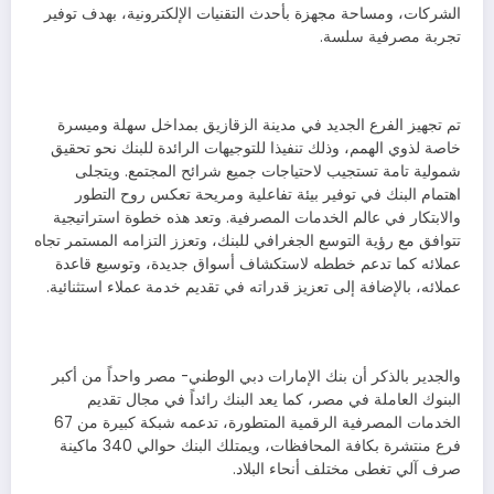
الشركات، ومساحة مجهزة بأحدث التقنيات الإلكترونية، بهدف توفير
تجربة مصرفية سلسة.
تم تجهيز الفرع الجديد في مدينة الزقازيق بمداخل سهلة وميسرة
خاصة لذوي الهمم، وذلك تنفيذا للتوجيهات الرائدة للبنك نحو تحقيق
شمولية تامة تستجيب لاحتياجات جميع شرائح المجتمع. ويتجلى
اهتمام البنك في توفير بيئة تفاعلية ومريحة تعكس روح التطور
والابتكار في عالم الخدمات المصرفية. وتعد هذه خطوة استراتيجية
تتوافق مع رؤية التوسع الجغرافي للبنك، وتعزز التزامه المستمر تجاه
عملائه كما تدعم خططه لاستكشاف أسواق جديدة، وتوسيع قاعدة
عملائه، بالإضافة إلى تعزيز قدراته في تقديم خدمة عملاء استثنائية.
والجدير بالذكر أن بنك الإمارات دبي الوطني- مصر واحداً من أكبر
البنوك العاملة في مصر، كما يعد البنك رائداً في مجال تقديم
الخدمات المصرفية الرقمية المتطورة، تدعمه شبكة كبيرة من 67
فرع منتشرة بكافة المحافظات، ويمتلك البنك حوالي 340 ماكينة
صرف آلي تغطى مختلف أنحاء البلاد.