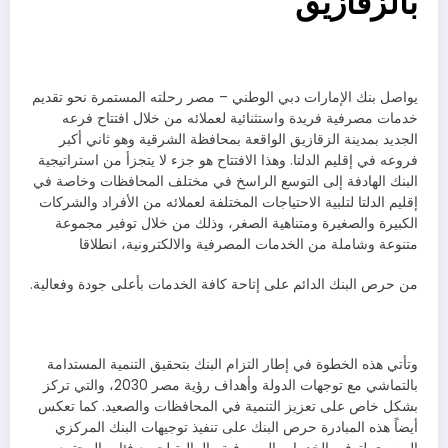
بالزقازيق
يواصل بنك الإمارات دبي الوطني – مصر رحلته المستمرة نحو تقديم
خدمات مصرفية فريدة واستثنائية لعملائه من خلال افتتاح فرعه
الجديد بمدينة الزقازيق الواقعة بمحافظة الشرقية وهو ثاني أكبر
فروعه في إقليم الدلتا. وهذا الافتتاح هو جزء لا يتجزأ من استراتيجية
البنك الهادفة إلى التوسع الراسخ في مختلف المحافظات وخاصة في
إقليم الدلتا لتلبية الاحتياجات المختلفة لعملائه من الأفراد والشركات
الكبيرة والصغيرة ومتناهية الصغر، وذلك من خلال توفير مجموعة
متنوعة وشاملة من الخدمات المصرفية والالكترونية، انطلاقا
من حرص البنك الدائم على إتاحة كافة الخدمات بأعلى جودة وفعالية.
وتأتي هذه الخطوة في إطار التزام البنك بتحقيق التنمية المستدامة
بالتماشي مع توجهات الدولة وأهداف رؤية مصر 2030، والتي تركز
بشكل خاص على تعزيز التنمية في المحافظات والصعيد. كما تعكس
أيضاً هذه المبادرة حرص البنك على تنفيذ توجيهات البنك المركزي