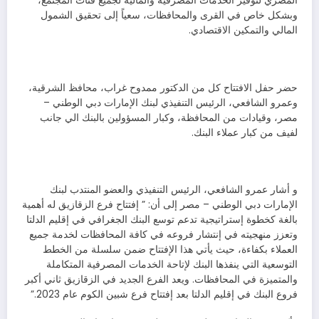
المصري لتوفير الخدمات المصرفية والمالية لجميع فئات المجتمع،
وبشكل خاص في القرى والمحافظات، سعياً إلى تحقيق الشمول
المالي والتمكين الاقتصادي.
حضر حفل الافتتاح كل من الدكتور ممدوح غراب، محافظ الشرقية،
وعمرو الشافعي، الرئيس التنفيذي لبنك الإمارات دبي الوطني –
مصر، وقيادات من المحافظة، وكبار المسؤولين بالبنك الي جانب
لفيف من كبار عملاء البنك.
و أشار عمرو الشافعي، الرئيس التنفيذي والعضو المنتدب لبنك
الإمارات دبي الوطني – مصر إلى أن: ” إفتتاح فرع الزقازيق له أهمية
بالغة كخطوة إستراتيجية تدعم توسع البنك الجغرافي في إقليم الدلتا
وتعزز منهجيته في إنتشار فروعه في كافة المحافظات لخدمة جميع
العملاء بكفاءة، حيث يأتي هذا الإفتتاح ضمن سلسلة من الخطط
التوسعية التي ينفذها البنك لإتاحة الخدمات المصرفية المتكاملة
والمتميزة في المحافظات. ويعد الفرع الجديد في الزقازيق ثاني أكبر
فروع البنك في إقليم الدلتا بعد إفتتاح فرع شبين الكوم عام 2023.”