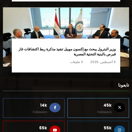
وزير البترول يبحث مع إكسون موبيل تنفيذ مذكرة ربط اكتشافات غاز
قبرص بالبنية التحتية المصرية
6 أغسطس، 2026
0 تعليقات
تابعونا
14k
45k
Followers
Followers
65k
55k