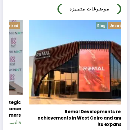
موضوغات متميزة
Blog
Uncategorized
c
e
Remal Developments reveals its
s
achievements in West Cairo and announces
5 
its expansion plan