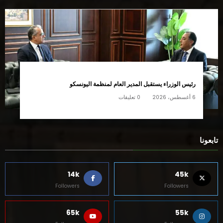
رئيس الوزراء يستقبل المدير العام لمنظمة اليونسكو
6 أغسطس، 2026
0 تعليقات
تابعونا
14k
45k
Followers
Followers
65k
55k