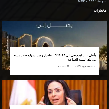
للتواصل:01014215652
مختارات
بأعلى عائد ثابت يصل إلى 18.25%.. تفاصيل ومزايا شهادة «اختيارك»
من بنك التنمية الصناعية
7 أغسطس، 2026
0 تعليقات