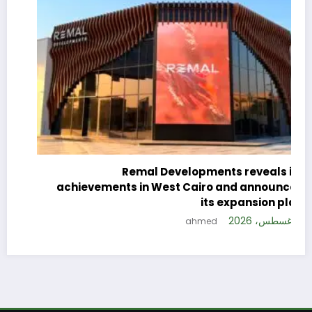
c
e
Remal Developments reveals its
s
achievements in West Cairo and announces
5 
its expansion plan
5 أغسطس، 2026
ahmed