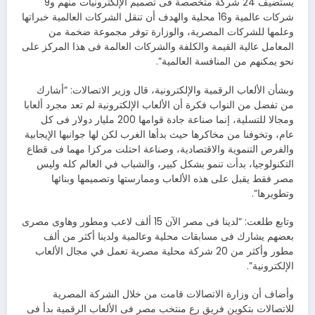
يستضيف 24 شركة متخصصة فى تصميم الإلكترونيات منهم و9
شركات عالمية و16 محلية والهدف أن تنقل الشركات العالمية خبراتها
وعلمها للشركات المصرية، والوزارة توفر مجموعة ضخمة من
المعامل عالية القيمة والكلفة والشركات العالمة فى هذا المركز على
نحو يمكنهم من المنافسة العالمية”.
وبشأن الألعاب الرقمية والإلكترونية، قال وزير الاتصالات: “أشارك
من تفضل من النواب فكرة أن الألعاب الإلكترونية لم تعد مجرد ألعابا
ومجالا للتسلية، إنما صناعة جادة قوامها 200 مليار دولار فى كل
عام، وتخوفنا من مخاكرها حيث بدأها الغرب لكن لها جوانبها الإيجابية
والفرص التنموية والاقتصادية، وصناعة احتلت مركزا مهما فى قطاع
التكنولوجيا، بدأت تنمو بشكل كبير، والشباب في العالم كله وليس
مصر فقط يقبل على هذه الألعاب وممارستها وتصميمها وبنائها
وتطويرها”.
وتابع طلعت: “لدينا فى مصر الآن 15 ألف لاعب ومطور وهاوى مصرى
بعضهم يشارك فى مسابقات محلية وعالمية ولدينا أكثر من ألف
مطور وأكثر من 20 شركة محلية مصرية تعمل في مجال الألعاب
الإلكترونية”.
وأضاف أن وزارة الاتصالات قامت من خلال الشركة المصرية
للاتصالات بتكوين فريق رع منتخب مصر فى الألعاب الرقمية بدأ فى