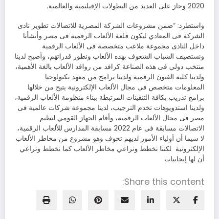
2020 وحاز على العديد من البطولات الإقيليمية والعالمية.
واستطرد: “ضمن مشروعات الشركة المصرية للاتصالات تطوير نادى
الشركة فى المعادي ليكون قلعة الألعاب الرقمية فى مصر وأنشأنا
داخل النادى مجموعة ملاعب متخصصة فى الألعاب الرقمية
ونستضيف الشباب الشغوف بهذه الألعاب ونطور قدراتهم، وأصبح لدينا
منتخب دولي فى هذه الصناعة كرافد من روافد الألعاب بالغة الأهمية،
ولدينا كلية الفنون الرقمية ولدينا برامج من معهد تكنولوحيا
المعلومات متخصص فى مجال الألعاب الإلكترونية يتيح من خلالها
برامج تدريب بكافة التنقينات المرتبطة ببناء منظومة الألعاب الرقمية،
ولدينا استدويوهات تخدم الترجيب، لدينا مجموعة شركات عالمية فى
مصر فى مجال الألعاب الرقمية، وأقام الجهاز القومي لتظيم
الاتصالات مسابقة فى عام 2022 مسابقة المدارس للألعاب الرقمية،
لا سيما أن أولياء الأمور لديهم تخوف وهو مشروع من مخاطر الألعاب
الإلكترونية لكننا نخطط ونراعي مخاطر الألعاب كما نخطط ونراعي
أن لها إيجابيات
Share this content: