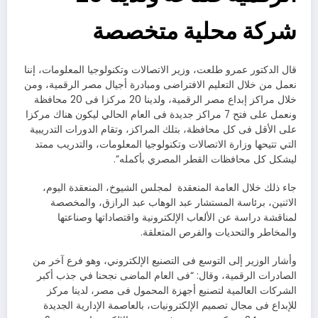
شركة محلية متخصصة
قال الدكتور عمرو طلعت، وزير الاتصالات وتكنولوجيا المعلومات، إننا
نعمل من خلال التعليم الافتراضى ومبادرة أجيال مصر الرقمية، ومن
خلال مراكز إبداع مصر الرقمية، ولدينا 20 مركزا فى 20 محافظة
ونعمل على فتح 7 مراكز جديدة فى العام الحالي ليكون هناك مركزا
على الأقل فى كل محافظة، بتلك المراكز، وتقام الدورات التدريبية
التي تتيحها وزارة الاتصالات وتكنولوجيا المعلومات، والتدريب ممتد
ليشكل كل محافظات القطر المصري بأكمله”.
جاء ذلك خلال العامة المنعقدة لمجلس الشيوخ، المنعقدة اليوم،
الاثنين، برئاسة المستشار عبد الوهاب عبد الرازق، والمخصصة
لمناقشة دراسة عن الألعاب الإلكترونية واقتصاداتها وصناعتها
والمخاطر والتحديات والفرص المتعلقة.
وأشار الوزير إلى التوسع فى التصنيع الإلكتروني، وهو فرع آخر من
الصادرات الرقمية، وقال: “فى العام الماضى نجحنا في جذب أكبر
الشركات العالمية لتصنيع أجهزة المحمول فى مصر، لدينا مركز
للإبداع فى مجال تصميم الإلكترونيات، بالعاصمة الإدارية الجديدة