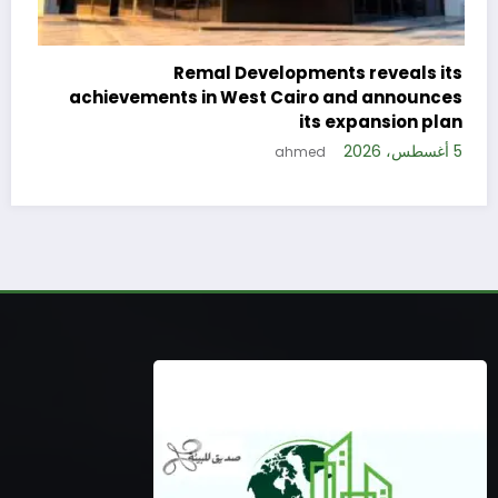
ents reveals its
ro and announces
ts expansion plan
5 أغسطس، 2026
ed
Reinforcing Its Commitment 
Inclusion and Customer-Centr
ahmed