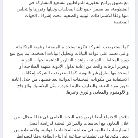
مع تطبيق برامج تحفيزية للمواطنين لتشجيع المشاركة في
المنظومة، بما يضمن جمع تلك المخلفات ونقلها وفرزها والتخلص
منها وفقًا للاشتراطات البيئية والصحية، تحت إشراف الجهات
المختصة.
كما استعرضت الشركة فكرة استخدام المنصة الرقمية المتكاملة
والتى تعتمد على قواعد البيانات وتحليل البيانات الضخمة، بما يتيح تتبع
دورة المخلفات الدوائية، وإعداد التقارير الداعمة لجهات الدولة،
وتعزيز الرقابة والحد من إعادة تداول الأدوية منتهية الصلاحية أو
استخدامها بطرق غير قانونية. كما استعرضت الشركة إمكانات
الاستفادة من مكونات المخلفات الدوائية بعد فصلها، من خلال إعادة
تدوير مواد التعبئة والتغليف عالية الجودة، مثل البلاستيك والزجاج
والألومنيوم والمعادن والورق وغيرها.
ناقش الاجتماع أيضا فرص دعم البحث العلمي في هذا المجال، من
خلال التعاون مع الجامعات والمراكز البحثية لدراسة أفضل
الممارسات العالمية في معالجة المخلفات الدوائية، والاستفادة من
بعض مكوناتها في تطبيقات صناعية أو إنتاج الطاقة وفقًا للضوابط