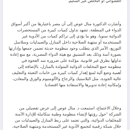
العشوائي أو التخلص غير السليم.
وأشارت الدكتورة منال عوض إلى أن مصر باعتبارها من أكبر أسواق
الدواء في المنطقة، تشهد تداول كميات كبيرة من المستحضرات
الدوائية سنويا، وهو ما يؤدي إلى تراكم كميات من الأدوية غير
المستخدمة أو منتهية الصلاحية داخل المنازل والصيدليات وسلاسل
التوزيع، الأمر الذي يتطلب وجود منظومة حديثة تضمن جمعها وإدارتها
بصورة آمنة وذلك بعد التنسيق مع هيئة الدواء المصرية، مع منع إعادة
تداولها بطرق غير قانونية. مؤكدة على ضرورة سد الفجوة في
منظومة جمع المخلفات الدوائية المتولدة بالمنازل، بالإضافة إلى
أهمية وضع آلية لمنع إهدار كميات كبيرة من خامات التعبئة والتغليف
عالية الجودة، مثل البلاستيك والزجاج والألومنيوم والورق والمعادن،
وإمكانية إعادة تدويرها والاستفادة منها اقتصاديا.
وخلال الاجتماع، استمعت د. منال عوض إلى عرض تفصيلي من
الشركة “حول رؤيتها لإنشاء منظومة وطنية متكاملة للإدارة الآمنة
للمخلفات الدوائية، والتي تعتمد على ربط المنازل والصيدليات من
خلال شبكة رقمية لتجميع الأدوية غير المستخدمة ومنتهية الصلاحية،