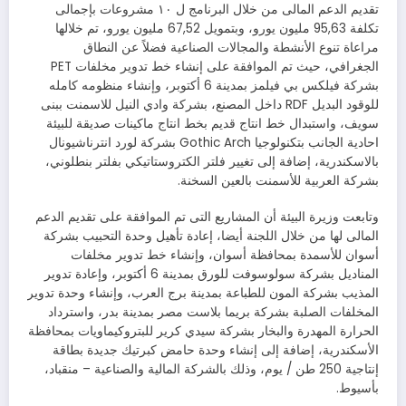
تقديم الدعم المالى من خلال البرنامج ل ١٠ مشروعات بإجمالى
تكلفة 95,63 مليون يورو، وبتمويل 67,52 مليون يورو، تم خلالها
مراعاة تنوع الأنشطة والمجالات الصناعية فضلاً عن النطاق
الجغرافي، حيث تم الموافقة على إنشاء خط تدوير مخلفات PET
بشركة فيلكس بي فيلمز بمدينة 6 أكتوبر، وإنشاء منظومه كامله
للوقود البديل RDF داخل المصنع، بشركة وادي النيل للاسمنت ببنى
سويف، واستبدال خط انتاج قديم بخط انتاج ماكينات صديقة للبيئة
احادية الجانب بتكنولوجيا Gothic Arch بشركة لورد انترناشيونال
بالاسكندرية، إضافة إلى تغيير فلتر الكتروستاتيكي بفلتر بنطلوني،
بشركة العربية للأسمنت بالعين السخنة.
وتابعت وزيرة البيئة أن المشاريع التى تم الموافقة على تقديم الدعم
المالى لها من خلال اللجنة أيضا، إعادة تأهيل وحدة التحبيب بشركة
أسوان للأسمدة بمحافظة أسوان، وإنشاء خط تدوير مخلفات
المناديل بشركة سولوسوفت للورق بمدينة 6 أكتوبر، وإعادة تدوير
المذيب بشركة المون للطباعة بمدينة برج العرب، وإنشاء وحدة تدوير
المخلفات الصلبة بشركة بريما بلاست مصر بمدينة بدر، واسترداد
الحرارة المهدرة والبخار بشركة سيدي كرير للبتروكيماويات بمحافظة
الأسكندرية، إضافة إلى إنشاء وحدة حامض كبرتيك جديدة بطاقة
إنتاجية 250 طن / يوم، وذلك بالشركة المالية والصناعية – منقباد،
بأسيوط.