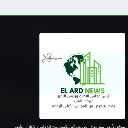
موقع الأرض نيوز صادر عن شركة بنكنوت ون للدعاية والاعلان التابعة