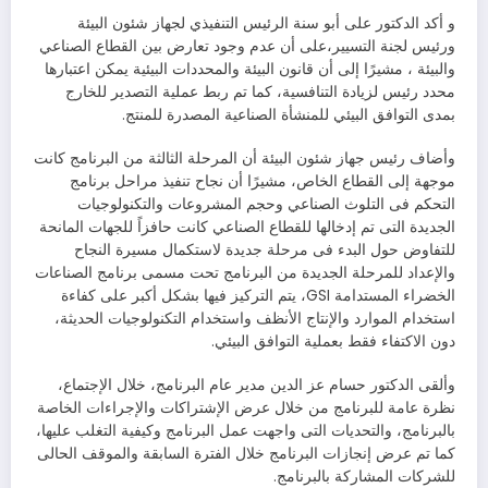
و أكد الدكتور على أبو سنة الرئيس التنفيذي لجهاز شئون البيئة
ورئيس لجنة التسيير،على أن عدم وجود تعارض بين القطاع الصناعي
والبيئة ، مشيرًا إلى أن قانون البيئة والمحددات البيئية يمكن اعتبارها
محدد رئيس لزيادة التنافسية، كما تم ربط عملية التصدير للخارج
بمدى التوافق البيئي للمنشأة الصناعية المصدرة للمنتج.
وأضاف رئيس جهاز شئون البيئة أن المرحلة الثالثة من البرنامج كانت
موجهة إلى القطاع الخاص، مشيرًا أن نجاح تنفيذ مراحل برنامج
التحكم فى التلوث الصناعي وحجم المشروعات والتكنولوجيات
الجديدة التى تم إدخالها للقطاع الصناعي كانت حافزاً للجهات المانحة
للتفاوض حول البدء فى مرحلة جديدة لاستكمال مسيرة النجاح
والإعداد للمرحلة الجديدة من البرنامج تحت مسمى برنامج الصناعات
الخضراء المستدامة GSI، يتم التركيز فيها بشكل أكبر على كفاءة
استخدام الموارد والإنتاج الأنظف واستخدام التكنولوجيات الحديثة،
دون الاكتفاء فقط بعملية التوافق البيئي.
وألقى الدكتور حسام عز الدين مدير عام البرنامج، خلال الإجتماع،
نظرة عامة للبرنامج من خلال عرض الإشتراكات والإجراءات الخاصة
بالبرنامج، والتحديات التى واجهت عمل البرنامج وكيفية التغلب عليها،
كما تم عرض إنجازات البرنامج خلال الفترة السابقة والموقف الحالى
للشركات المشاركة بالبرنامج.