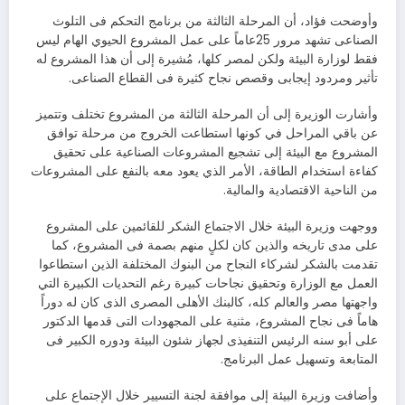
وأوضحت فؤاد، أن المرحلة الثالثة من برنامج التحكم فى التلوث
الصناعى تشهد مرور 25عاماً على عمل المشروع الحيوي الهام ليس
فقط لوزارة البيئة ولكن لمصر كلها، مُشيرة إلى أن هذا المشروع له
تأثير ومردود إيجابى وقصص نجاح كثيرة فى القطاع الصناعى.
وأشارت الوزيرة إلى أن المرحلة الثالثة من المشروع تختلف وتتميز
عن باقي المراحل في كونها استطاعت الخروج من مرحلة توافق
المشروع مع البيئة إلى تشجيع المشروعات الصناعية على تحقيق
كفاءة استخدام الطاقة، الأمر الذي يعود معه بالنفع على المشروعات
من الناحية الاقتصادية والمالية.
ووجهت وزيرة البيئة خلال الاجتماع الشكر للقائمين على المشروع
على مدى تاريخه والذين كان لكلٍ منهم بصمة فى المشروع، كما
تقدمت بالشكر لشركاء النجاح من البنوك المختلفة الذين استطاعوا
العمل مع الوزارة وتحقيق نجاحات كبيرة رغم التحديات الكبيرة التي
واجهتها مصر والعالم كله، كالبنك الأهلى المصرى الذى كان له دوراً
هاماً فى نجاح المشروع، مثنية على المجهودات التى قدمها الدكتور
على أبو سنه الرئيس التنفيذى لجهاز شئون البيئة ودوره الكبير فى
المتابعة وتسهيل عمل البرنامج.
وأضافت وزيرة البيئة إلى موافقة لجنة التسيير خلال الإجتماع على