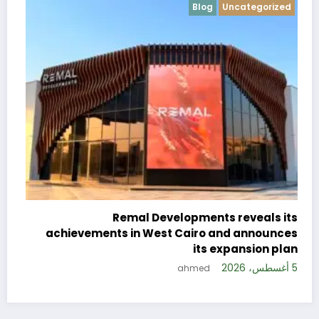
Blog
Uncategorized
c
e
Remal Developments reveals its
s
achievements in West Cairo and announces
5 
its expansion plan
5 أغسطس، 2026
ahmed