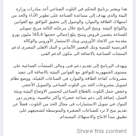
هذا ويعتبر برنامج التحكم في التلوث الصناعي أحد مبادرات وزارة
البيئة والذي يهدف إلى مساعدة الصناعة على تطوير الأداء والحد من
استهلاك الطاقة والموارد والوصول إلى تحقيق التوافق مع القوانين
واللوائح البيئية. ويتيح البرنامج خلال مرحلته الثالثة مزيج تمويلي
للصناعة يتضمن قروض ومنح يبلغ إجمالي حجمها 145,4 مليون يورو
مقدمة من الاتحاد الأوروبي وبنك الاستثمار الأوروبي والوكالة
الفرنسية للتنمية وبنك التعمير الألماني و البنك الاهلى المصرى لدعم
المنشات الصناعية بالاضافة الى مكون الدعم الفنى .
ويهدف البرنامج إلى تقديم دعم فنى ومالى للمنشآت الصناعية على
مستوى الجمهورية للتوافق مع القوانين البيئية بالاضافة الى تنفيذ
مشروعات كفاءة الطاقة والموارد فى الصناعات الثقيلة، ووضع نظام
لتمويل مشروعات الحد من التلوث الصناعى والتمويل الأخضر،
وخفض حمل التلوث بالقطاع الصناعى لتحسين الاوضاع البيئية وبيئة
العمل، إضافة إلى دعم صناعة خضراء وأكثر تنافسية، وتعزيز دور
البنوك في تمويل الاستثمارات فى مجال الحد من التلوث، فضلاً عن
تقديم منح لا ترد للصناعات الصغيرة والمتوسطة لتشجيعهم على
تطبيق مبدأ الانتاج والاستهلاك المستدام.
Share this content: