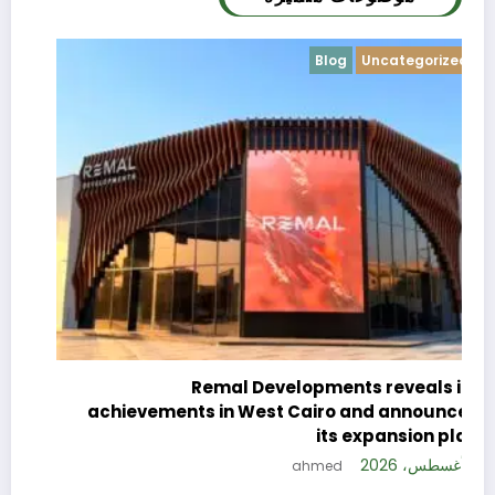
Blog
Uncategorized
c
e
Remal Developments reveals its
s
achievements in West Cairo and announces
5 
its expansion plan
5 أغسطس، 2026
ahmed