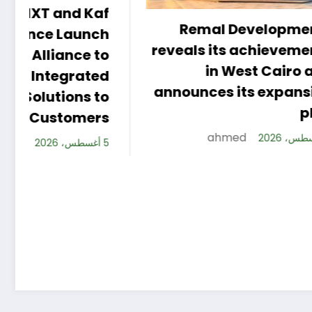
Remal Developments
eals its achievements
in West Cairo and
ounces its expansion
plan
ahmed
5 أغسطس، 2026
Reinfo
Commit
Financial Incl
Customer
A
ahmed