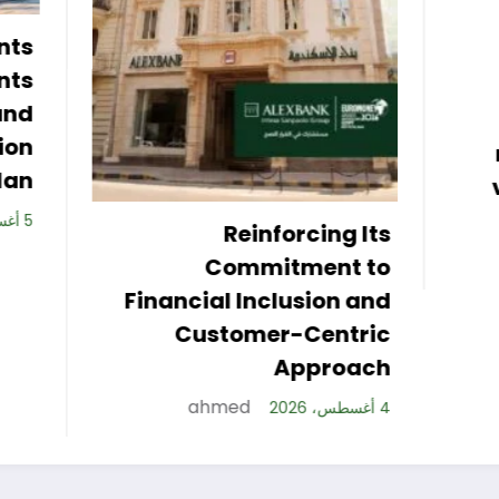
*Roshan Masr
Developments signs
three strategic
partnerships to
maximize investment
value of its real estate
projects*
rcing Its
ahmed
4 أغسطس، 2026
ment to
usion and
-Centric
pproach
4 أغسطس، 2026