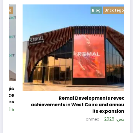
Blog
Uncategorized
c
e
Remal Developments reveals its
s
achievements in West Cairo and announces
5 
its expansion plan
5 أغسطس، 2026
ahmed