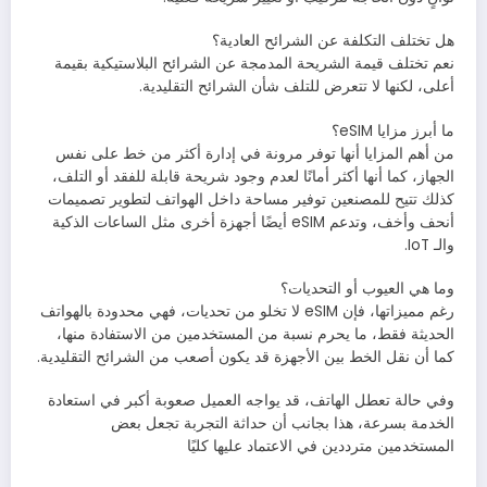
هل تختلف التكلفة عن الشرائح العادية؟
نعم تختلف قيمة الشريحة المدمجة عن الشرائح البلاستيكية بقيمة
أعلى، لكنها لا تتعرض للتلف شأن الشرائح التقليدية.
ما أبرز مزايا eSIM؟
من أهم المزايا أنها توفر مرونة في إدارة أكثر من خط على نفس
الجهاز، كما أنها أكثر أمانًا لعدم وجود شريحة قابلة للفقد أو التلف،
كذلك تتيح للمصنعين توفير مساحة داخل الهواتف لتطوير تصميمات
أنحف وأخف، وتدعم eSIM أيضًا أجهزة أخرى مثل الساعات الذكية
والـ IoT.
وما هي العيوب أو التحديات؟
رغم مميزاتها، فإن eSIM لا تخلو من تحديات، فهي محدودة بالهواتف
الحديثة فقط، ما يحرم نسبة من المستخدمين من الاستفادة منها،
كما أن نقل الخط بين الأجهزة قد يكون أصعب من الشرائح التقليدية.
وفي حالة تعطل الهاتف، قد يواجه العميل صعوبة أكبر في استعادة
الخدمة بسرعة، هذا بجانب أن حداثة التجربة تجعل بعض
المستخدمين مترددين في الاعتماد عليها كليًا