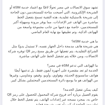
تشهد سوق الاتصالات في مصر تحولًا لافتًا مع اعتماد خدمة eSIM أو
الشريحة الإلكترونية، التي أصبحت متاحة للمستخدمين دون الحاجة
إلى شريحة بلاستيكية تقليدية، هذه التقنية تسمح بتفعيل الخط
مباشرة من الهاتف عبر الإعدادات، مما يوفر مرونة وسهولة أكبر
للمستخدمين، خاصة مع دعمها من جانب مجموعة واسعة من
الهواتف الذكية، وتم تطبيقها مع نهاية العام الماضي.
ما هي خدمة eSIM؟
هي شريحة هاتف مدمجة داخل الجهاز نفسه، لا تستبدل يدويًا مثل
الشرائح التقليدية، يتم تفعيلها عن طريق مسح رمز QR توفره شركة
الاتصالات، ومن خلاله يتم تشغيل الخط على الهاتف مباشرة.
ما الهواتف التي تدعم eSIM في مصر؟
الخدمة لم تعد مقتصرة على أجهزة آيفون فقط، بل تدعمها أيضًا
هواتف سامسونج الحديثة، وهواوي، وأوبو، وفيفو، وشاومي، وغيرها
من الهواتف هو ما يوسع دائرة المستخدمين المحتملين بشكل كبير.
كيف يمكن تفعيل الخدمة؟
يقوم العميل بزيارة أحد فروع شركة المحمول للحصول على رمز QR
خاص به، بمجرد مسحه عبر إعدادات الهاتف، يتم تفعيل الخط خلال
ثوانٍ دون الحاجة لتركيب أو تغيير شريحة فعلية.