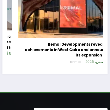
c
e
Remal Developments reveals its
s
achievements in West Cairo and announces
5 
its expansion plan
5 أغسطس، 2026
ahmed