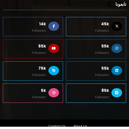
تابعونا
14k
45k
Followers
Followers
65k
55k
Followers
Followers
75k
55k
Followers
Followers
5k
85k
Followers
Followers
Contact Us
About Us