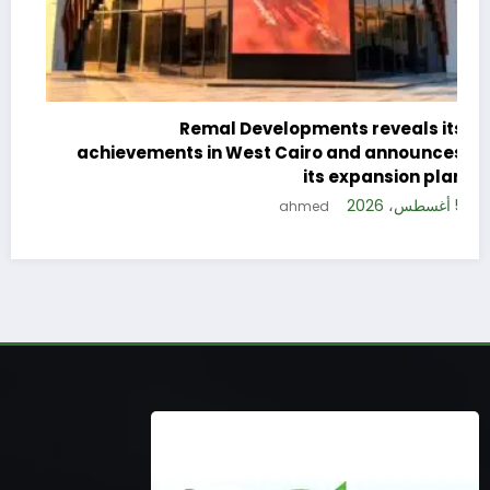
c
e
Remal Developments reveals its
s
achievements in West Cairo and announces
5 
its expansion plan
5 أغسطس، 2026
ahmed