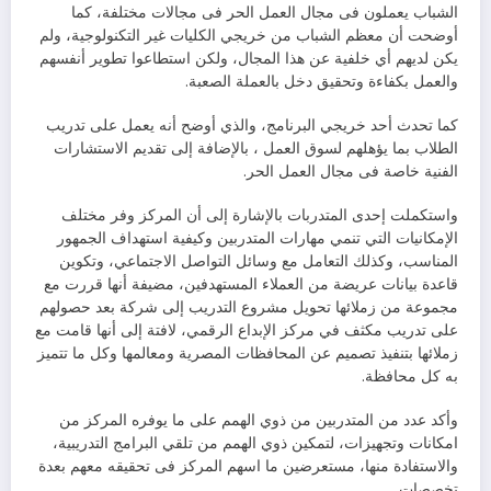
الشباب يعملون فى مجال العمل الحر فى مجالات مختلفة، كما
أوضحت أن معظم الشباب من خريجي الكليات غير التكنولوجية، ولم
يكن لديهم أي خلفية عن هذا المجال، ولكن استطاعوا تطوير أنفسهم
والعمل بكفاءة وتحقيق دخل بالعملة الصعبة.
كما تحدث أحد خريجي البرنامج، والذي أوضح أنه يعمل على تدريب
الطلاب بما يؤهلهم لسوق العمل ، بالإضافة إلى تقديم الاستشارات
الفنية خاصة فى مجال العمل الحر.
واستكملت إحدى المتدربات بالإشارة إلى أن المركز وفر مختلف
الإمكانيات التي تنمي مهارات المتدربين وكيفية استهداف الجمهور
المناسب، وكذلك التعامل مع وسائل التواصل الاجتماعي، وتكوين
قاعدة بيانات عريضة من العملاء المستهدفين، مضيفة أنها قررت مع
مجموعة من زملائها تحويل مشروع التدريب إلى شركة بعد حصولهم
على تدريب مكثف في مركز الإبداع الرقمي، لافتة إلى أنها قامت مع
زملائها بتنفيذ تصميم عن المحافظات المصرية ومعالمها وكل ما تتميز
به كل محافظة.
وأكد عدد من المتدربين من ذوي الهمم على ما يوفره المركز من
امكانات وتجهيزات، لتمكين ذوي الهمم من تلقي البرامج التدريبية،
والاستفادة منها، مستعرضين ما اسهم المركز فى تحقيقه معهم بعدة
تخصصات.