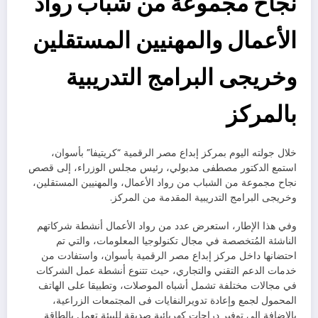
نجاح مجموعة من شباب رواد
الأعمال والمهنيين المستقلين
وخريجى البرامج التدريبية
بالمركز
خلال جولته اليوم بمركز إبداع مصر الرقمية “كريتيفا” بأسوان،
استمع الدكتور مصطفى مدبولي، رئيس مجلس الوزراء، إلى قصص
نجاح مجموعة من الشباب من رواد الأعمال، والمهنيين المستقلين،
وخريجى البرامج التدريبية المقدمة من المركز.
وفي هذا الإطار، استعرض عدد من رواد الأعمال أنشطة شركاتهم
الناشئة المُتخصصة في مجال تكنولوجيا المعلومات، والتي تم
احتضانها داخل مركز إبداع مصر الرقمية بأسوان، واستفادت من
خدمات الدعم التقني والتجاري، حيث تتنوع أنشطة عمل الشركات
في مجالات مختلفة تشمل أشباه الموصلات، وتطبيقا على الهاتف
المحمول لجمع وإعادة تدويرالنفايات فى المجتمعات الزراعية،
بالإضافة إلى توفير دراجات كهربائية صديقة للبيئة تعمل بالطاقة