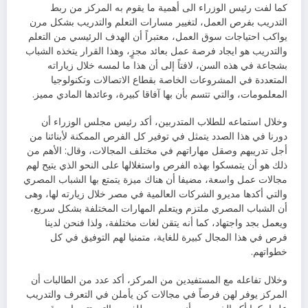
كما لفت رئيس الوزراء الى أهمية ما يقوم به المركز من ربط
التدريب بفرص العمل، لتغيير مسارات التعلم والتدريب بشكل مرن
يواكب احتياجات سوق العمل، معتبراً أن الهدف الرئيسي من التعلم
والتدريب هو ايجاد فرصة عمل بعائد مجزٍ، وهذا القرار يتخذه الشباب
بشجاعة في هذه السن، لافتاً إلى أن هذا ما لمسه خلال زياراته
المتعددة في المشروعات الخاصة بقطاع الاتصالات وتكنولوجيا
المعلمومات، والتي تتسم بأن بها آفاقا كبيرة، وعائدها المادي مميز.
وخلال استماعه للطلاب المتدربين، أكد رئيس مجلس الوزراء أن
دورنا في هذا الصدد يتمثل في توفير كل الفرص الممكنة لأبنائنا من
أجل تدريبهم وصقل مهاراتهم في مختلف المجالات، وقال: الأهم من
ذلك هو أن يتمسكوا بهذه الفرص واستغلالها على النحو الذي يتيح لهم
مجالات عمل واسعة، مضيفا أن هناك ميزة يتمتع بها الشباب المصري
والتي أكدها مديرو الشركات العالمية في مصر خلال زيارته لها، وهى
أن الشباب المصري ملتزم ويتعلم المهارات المختلفة بشكل سريع،
ويعمل بجد واجتهاد، كما أنه يتقن لغات مختلفة، ولذا فنحن لدينا
فرص في هذا المجال كبيرة للغاية، متمنيا لهم التوفيق في كل
خطواتهم.
وخلال تفاعله مع المستفيدين من المركز، أكد عدد من الطالبات أن
المركز يوفر لهن فرصاً في مجالات كن يأملن في التعرف والتدريب