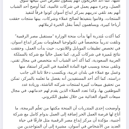
عليها، كما أكد الخريجون أنهم يسعون للفرص التي تتيحها سوق
العمل، وجزء منهم يعمل في شركات عالمية، كما أوضح أحد الشباب
أنهم بعد تلقي تدريبهم بمركز ابداع أسوان كونوا فرقاً لتنفيذ
المنتجات، وقاموا بتنفيذها لصالح عملاء وشركات، بينها منتجات حققت
أرباحا كبيرة، ويساهمون أيضاً بنقل الخبرة لزملائهم.
كما أكدت مُتدربة أنها بدأت منحة الوزارة “مستقبل مصر الرقمية”
وتلقت تدريباً متخصصاً في تكنولوجيا المعلومات بمركز ابداع اسوان،
في تخصص تطبيقات الموبايل واللابتوب، حيث بدأت العمل، وحققت
نتائج مُميزة في شركات كُبرى، كما تعمل حالياً مع شركة بالمملكة
العربية السعودية، كما أكد أحد الشباب أنه متخصص في مجال تقني،
وتلقى منحة وبسبب قوة المادة العلمية في المركز استفاد منها
وعمل مع عملاء في بلدان عربية، ويكتسب دخلا ثابتا الى جانب
دراسته، كما أكد أحد المستفيدين أنه بفضل ما تعلمه بالمركز، تمكن
من تحقيق مبيعات كبيرة لمنتجات شركته الناشئة، وزيادة عدد
الموظفين بها، وكذا تعدد العملاء الذين يقدم لهم خدماتهم، في مجال
مبيعات المواد الغذائية من خلال تطبيق الكتروني.
وأوضحت إحدى المتدربات أن المنحة مكنتها من تعلُم البرمجة، ما
أتاح لها فرصة العمل الحر إضافة إلى العمل بدوام كامل مع شركة
أجنبية، مؤكدة أن مركز إبداع مصر الرقمية مثل فارقًا في حياة
العديد من الأشخاص في أسوان، مشيرة إلى أن المتواجدين من