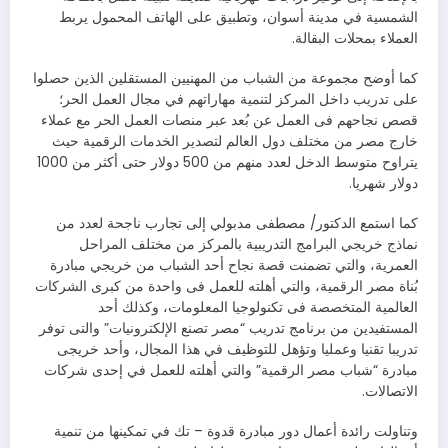
الشمسية في مدينة أسوان، وتطبيق على الهاتف المحمول يربط
العملاء بمحلات البقالة.
كما أوضح مجموعة من الشباب من المهنيين المستقلين الذين حصلوا
على تدريب داخل المركز لتنمية مهاراتهم في مجال العمل الحر؛
قصص نجاحهم فى العمل عن بُعد عبر منصات العمل الحر مع عملاء
خارج مصر من مختلف دول العالم لتصدير الخدمات الرقمية حيث
يتراوح متوسط الدخل لعدد منهم من 500 دولار حتى أكثر من 1000
دولار شهريا.
كما استمع الدكتور/ مصطفى مدبولي إلى تجارب ناجحة لعدد من
نماذج خريجي البرامج التدريبية بالمركز من مختلف المراحل
العمرية، والتي تضمنت قصة نجاح أحد الشباب من خريجي مبادرة
بُناة مصر الرقمية، والتي أهلته للعمل فى واحدة من كبرى الشركات
العالمية المتخصصة فى تكنولوجيا المعلومات، وكذلك أحد
المستفيدين من برنامج تدريب “مصر تصنع الإلكترونيات” والتى توفر
تدريبا تقنيا وعمليا وتؤهل للتوظيف في هذا المجال، وأحد خريجى
مبادرة “شباب مصر الرقمية” والتي أهلته للعمل في إحدى شركات
الاتصالات.
وتناولت رائدة أعمال دور مبادرة قدوة – تك في تمكينها من تنمية