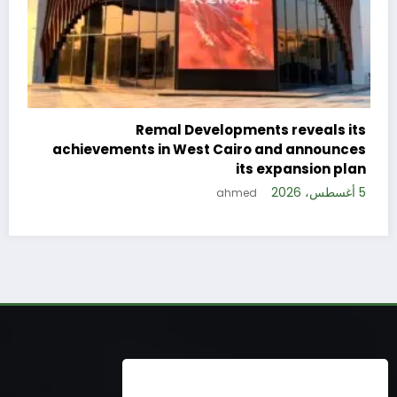
s reveals its
nd announces
xpansion plan
5 أغسطس، 2026
Reinforcing Its Commitment to 
Inclusion and Customer-Centric 
ahmed