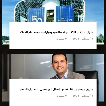
موقع الأرض نيوز صادر عن شركة بنكنوت ون للدعاية والاعلان التابعة
للمجلس الأعلى للإعلام ..رئيس مجلس الإدارة ورئيس التحرير ميرفت السيد
للتواصل:01014215652
مختارات
شهادات ادخار CIB.. عوائد تنافسية وخيارات متنوعة أمام العملاء
8 أغسطس، 2026
0 تعليقات