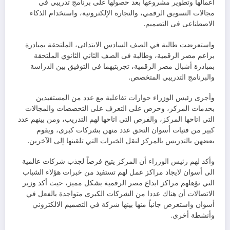
أعمالها وتطوير مشروعها بعد حصولها على برنامج تدريبي في
مجالات التسويق الرقمي، والتجارة الإلكترونية، واستخدام الذكاء
الاصطناعى فى التصميم.
واستعرضت طالبة في الصف السادس الابتدائى، الملتحقة بمبادرة
براعم مصر الرقمية، وطالبة فى الصف الثاني الثانوي الملتحقة
بمبادرة أشبال مصر الرقمية، تجربتيهما في التوفيق بين الدراسة
والبرنامج التدريبي المتخصص.
وأجرى رئيس الوزراء حوارات تفاعلية مع عدد من المستفيدين
بخدمات المركز، وحرص على التعرف على التخصصات والمجالات
التي اتاحها المركز، والفرص التي اتاحها لهم التدريب، ومن بينهم عدد
كبير من فتيات أسوان التحق عدد منهن بشركات كبرى، ويقوم
بعضهن بالتدريس بالمركز لنقل الخبرات التي تلقينها إلى الآخرين.
وأكد لهم رئيس الوزراء أن المركز يتيح فرصاً لجذب شركات عالمية
الى أسوان لايجاد مراكز عمل لهم تستفيد من خبرات هؤلاء الشباب
التي تؤهلهم مراكز ابداع مصر الرقمية بشكل مميز، حيث أكد وزير
الاتصالات أن هناك عددا من الشركات الكبرى متواجدة بالفعل في
أسوان واستعرض جانباً منها بينها شركة في التصميم الالكتروني
وأنشطة أخرى.