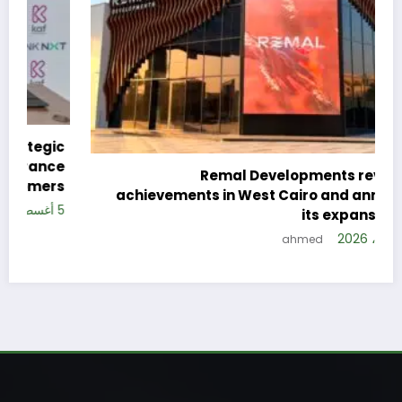
c
e
Remal Developments reveals its
s
achievements in West Cairo and announces
5 
its expansion plan
5 أغسطس، 2026
ahmed