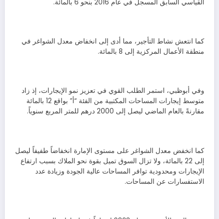
القياسي السابق المسجل في عام 2016 بنحو 6 بالمائة.
كما انتعش نشاط التأجير، مما أدى إلى انخفاض معدل الشواغر في
منطقة الأعمال المركزية إلى 8 بالمائة.
وفي أبوظبي، استمر الطلب القوي في تعزيز نمو الإيجارات، إذ زاد
متوسط إيجارات المساحات المكتبية من الفئة “أ” بواقع 12 بالمائة
مقارنةً بالعام الماضي ليصل إلى 2000 درهم للمتر المربع سنوياً.
كما انخفض معدل الشواغر على مستوى الإمارة انخفاضاً طفيفاً ليصل
إلى 22 بالمائة، ولا تزال السوق تميل بقوة نحو الملاك بسبب ارتفاع
الإيجارات ومحدودية توافر المساحات عالية الجودة وزيادة عدد
الاستفسارات عن المساحات.