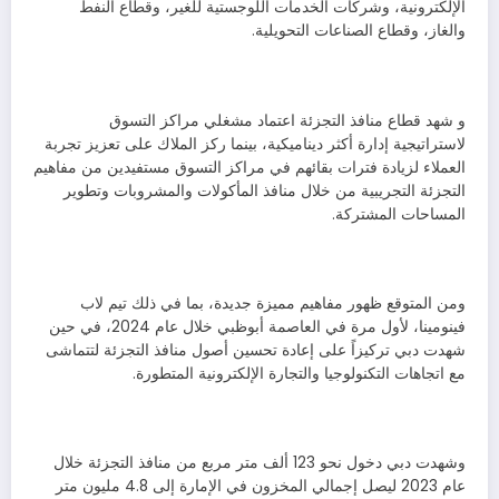
الإلكترونية، وشركات الخدمات اللوجستية للغير، وقطاع النفط
والغاز، وقطاع الصناعات التحويلية.
و شهد قطاع منافذ التجزئة اعتماد مشغلي مراكز التسوق
لاستراتيجية إدارة أكثر ديناميكية، بينما ركز الملاك على تعزيز تجربة
العملاء لزيادة فترات بقائهم في مراكز التسوق مستفيدين من مفاهيم
التجزئة التجريبية من خلال منافذ المأكولات والمشروبات وتطوير
المساحات المشتركة.
ومن المتوقع ظهور مفاهيم مميزة جديدة، بما في ذلك تيم لاب
فينومينا، لأول مرة في العاصمة أبوظبي خلال عام 2024، في حين
شهدت دبي تركيزاً على إعادة تحسين أصول منافذ التجزئة لتتماشى
مع اتجاهات التكنولوجيا والتجارة الإلكترونية المتطورة.
وشهدت دبي دخول نحو 123 ألف متر مربع من منافذ التجزئة خلال
عام 2023 ليصل إجمالي المخزون في الإمارة إلى 4.8 مليون متر