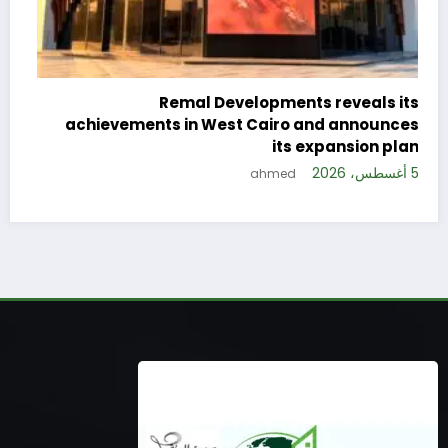
c
e
Remal Developments reveals its
s
achievements in West Cairo and announces
5 
its expansion plan
5 أغسطس، 2026
ahmed