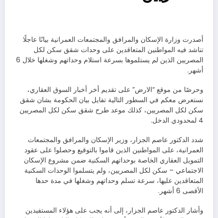
أصدرت وزارة الإسكان والمرافق والمجتمعات العمرانية بيانًا عاجلًا
تناشد فيه المواطنين المتعاقدين على وحدات شقق سكن لكل
المصريين الذين لم يستلموها بسرعة استلام وحداتهم وشغلها خلال 6
أشهر.
وحرصًا من موقع “الارض” على تقديم أخر أخبار السوق العقاري،
نستعرض معكم في السطور التالية تفايل بيان الحكومة بشان شقق
سكن لكل المصريين، كذلك موعد طرح شقق سكن لكل المصريين
4 لمحدودي الدخل.
شدد الدكتور عاصم الجزار، وزير الإسكان والمرافق والمجتمعات
العمرانية، على المواطنين الذين قاموا بالتوقيع وحصلوا على عقود
التمويل العقاري الخاصة بوحداتهم السكنية ضمن مشروع الإسكان
الاجتماعي – سكن لكل المصريين، ولم يتسلموا الوحدات السكنية
المتعاقدين عليها، سرعة تسلم وحداتهم وشغلها في مدة حدها
الأقصى 6 أشهر.
وأشار الدكتور عاصم الجزار، إلى أنه يجب على هؤلاء المستفيدين