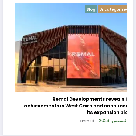
Blog
Uncategorized
c
e
Remal Developments reveals its
s
achievements in West Cairo and announces
5 
its expansion plan
5 أغسطس، 2026
ahmed