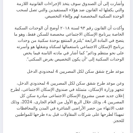
وأشارت إلى أن الصندوق سوف يتخذ الإجراءات القانونية اللازمة
والتي يكفلها له القانون ضد هؤلاء المستفيدين والتي تصل لسحب
الوحدة السكنية المخصصة لهم وإلغاء التخصيص.
وأكدت أن القانون رقم ٩٣ لسنة ٢٠١٨ أوضح أن الوحدات السكنية
الخاصة ببرنامج الإسكان الاجتماعي مخصصة للسكن فقط، وهو ما
يتضح في المادة الرابعة “يلتزم المنتفع بوحدة سكنية من وحدات
برنامج الإسكان الاجتماعي باستعمالها لسكناه وشغلها هو وأسرته
على نحو منتظم ودائم” كما أشار في مادته الثامنة فيما يخص
الوحدات السكنية إلى “أن يكون التخصيص بغرض السكنى”.
موعد طرح شقق سكن لكل المصريين 4 لمحدودي الدخل
وعن موعد طرح شقق سكن لكل المصريين 4 لمحدودي الدخل،
تتجهز وزارة الإسكان، متمثلة في صندوق الإسكان الاجتماعى، لطرح
إعلان جديد ضمن مشروع الإسكان الاجتماعى مبادرة سكن كل
المصريين 4، وذلك خلال الربع الأول من العام الجارى، 2024، وذلك
عقب الانتهاء من حصر الأراضى الشاغرة في المدن والمحافظات
تمهيدًا لطرحها على شركات المقاولات قبل بدء طرحها للمواطنين
للحجز.