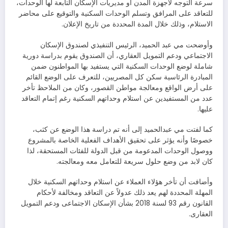
سرعة التوجه لأجهزة المدن أو مديريات الإسكان التابعة لها الوحدات،
للتعاقد على المرافق وتسلم الوحدات السكنية والتوقيع على محاضر
الاستلام، وذلك خلال المدة المحددة من تاريخ الإعلان.
وأوضحت مي عبد الحميد، الرئيس التنفيذي لصندوق الإسكان
الاجتماعي ودعم التمويل العقاري، أن الصندوق يقوم بدراسة دورية
شاملة لوضع الوحدات السكنية التي يستفيد بها المواطنون ضمن
المبادرة الرئاسية سكن كل المصريين، للتعرف على الوضع القائم
على أرض الواقع ومعالجة مواطن القصور، وكان من الملاحظ تأخر
عدد من المستفيدين عن استلام وحداتهم السكنية رغم إتمام التعاقد
عليها.
كما لفتت مي عبدالحميد إلى أنه تم دراسة هذا الوضع عن كثب،
خصوصًا وأنه يؤثر على تحقيق الأهداف الفعلية الخاصة بالمشروع
ووصول الوحدات المدعومة من قبل الدولة للفئات المستحقة، لذا
كان لابد من وضع حلول سريعة للتعامل معه ومعالجته.
وأضافت أن تأخر هؤلاء العملاء عن استلام وحداتهم السكنية خلال
المهلة المحددة لهم يعد ذلك عدولاً عن التعاقد ومخالفة لأحكام
القانون رقم 93 لسنة 2018 بشأن الإسكان الاجتماعى ودعم التمويل
العقارى.