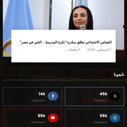
التضامن الاجتماعي تطلق مبادرة “بكرة المدرسة .. الخير في مصر”
7 أغسطس، 2026
0 تعليقات
تابعونا
14k
45k
Followers
Followers
65k
55k
Followers
Followers