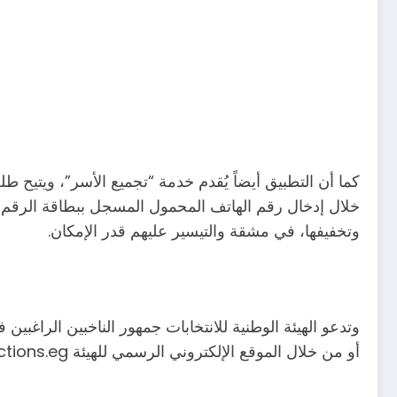
كما أن التطبيق أيضاً يُقدم خدمة “تجميع الأسر”، ويتيح 
خلال إدخال رقم الهاتف المحمول المسجل ببطاقة الرقم ا
وتخفيفها، في مشقة والتيسير عليهم قدر الإمكان.
وتدعو الهيئة الوطنية للانتخابات جمهور الناخبين الراغبين
أو من خلال الموقع الإلكتروني الرسمي للهيئة www.elections.eg، وذلك في موعد أقصاه الثلاثاء الموافق 15 يوليو الجاري.