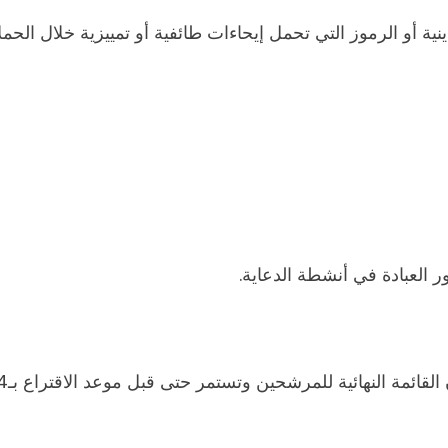
و الرموز التي تحمل إيحاءات طائفية أو تمييزية خلال الحملات 
 العبادة في أنشطة الدعاية.
وتستمر حتى قبل موعد الاقتراع بـ24 ساعة، حيث يبدأ بعدها ما يُعرف بـ”الصمت الانتخابي”.