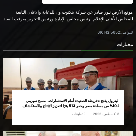
موقع الأرض نيوز صادر عن شركة بنكنوت ون للدعاية والاعلان التابعة
للمجلس الأعلى للإعلام ..رئيس مجلس الإدارة ورئيس التحرير ميرفت السيد
للتواصل:01014215652
مختارات
البترول يفتح «خريطة الصعيد» أمام الاستثمارات.. مسح سيزمي
لـ10% من مساحة مصر وحفر 513 بئرًا لتعزيز الإنتاج والاستكشاف
8 أغسطس، 2026
0 تعليقات