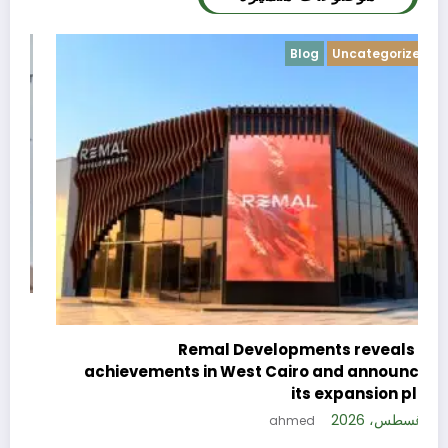
Blog
Uncategorized
c
e
Remal Developments reveals its
s
achievements in West Cairo and announces
5 
its expansion plan
5 أغسطس، 2026
ahmed