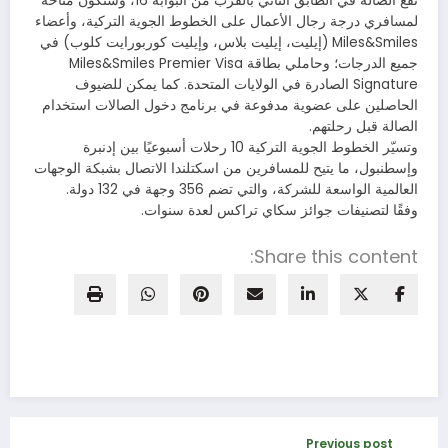
تقع الصالة في الطابق الثاني بالقرب من البوابة 16، وستكون متاحة
لمسافري درجة رجال الأعمال على الخطوط الجوية التركية، وأعضاء
Miles&Smiles (إيليت، إيليت بلاس، وإيليت كوربورايت كلوب) في
جميع الدرجات؛ وحاملي بطاقة Miles&Smiles Premier Visa
Signature الصادرة في الولايات المتحدة. كما يمكن للضيوف
الحاصلين على عضوية مدفوعة في برنامج دخول الصالات استخدام
الصالة قبل رحلتهم.
وتسيّر الخطوط الجوية التركية 10 رحلات أسبوعيًا بين إدنبرة
وإسطنبول، ما يتيح للمسافرين من اسكتلندا الاتصال بشبكة الوجهات
العالمية الواسعة للشركة، والتي تضم 356 وجهة في 132 دولة.
وفقًا لتصنيفات جوائز سكاي تراكس لعدة سنوات.
Share this content:
Previous post