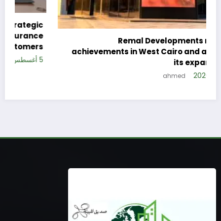
c
e
Remal Developments reveals its
s
achievements in West Cairo and announces
5 
its expansion plan
5 أغسطس، 2026
ahmed