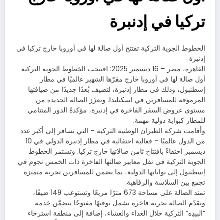
تركيا في إدنبرة
الخطوط الجوية التركية تفتتح أول صالة لها في أوروبا خارج تركيا في
إدنبرة
القاهرة، مصر – 16 ديسمبر 2025: افتتحت الخطوط الجوية التركية
أول صالة لها في أوروبا خارج مقرّها الشهير عالميًا في مطار
إسطنبول، وذلك في مطار إدنبرة، لتضيف بُعدًا جديدًا من ضيافتها
المرموقة للمسافرين في اسكتلندا. وتعزّز الصالة الجديدة من
مستوى عروض السفر الفاخرة في إدنبرة، مؤكدةً الدور المتنامي
للمطار كبوابة دولية مهمة.
وأقامت شركة الطيران الوطنية التركية – التي تسافر إلى أكبر عدد
من الدول عالميًا – فعالية احتفالية في مطار إدنبرة الدولي في 10
ديسمبر احتفاءً بافتتاح ثامن صالاتها خارج تركيا. وتستمر الخطوط
الجوية التركية في نقل معايير صالتها الفاخرة ذات الخمس نجوم في
إسطنبول إلى بواباتها الدولية، بما يضمن للمسافرين تجربة متميزة
تجمع بين السلاسة والرفاهية.
تمتد الصالة على مساحة 673 مترًا مربعًا وتستوعب 149 ضيفًا،
وتقدّم الصالة تجربة فاخرة تشمل بوفيهًا مفتوحًا يتضمّن خدمة
“البيدِه” التركية خلال الغداء والعشاء، إضافة إلى منطقة استرخاء