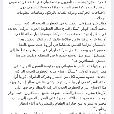
فاخرة مجهّزة بشاشات تلفزيون وخدمة واي فاي، فضلًا عن تخصيص
غرفتين للصلاة. كما تضم الصالة حمامًا مخصصًا للضيوف ذوي
الاحتياجات الحركية، وغرفة للعناية بالرضّع، وشاشات معلومات
الرحلات.
وقال كبير مسؤولي العمليات في الخطوط الجوية التركية، السيد
محمد أكيف كونار: “يمثّل افتتاح صالة الخطوط الجوية التركية الجديدة
في مطار إدنبرة محطة مهمة لشركتنا. فبصفتها أول صالة لنا في
أوروبا خارج تركيا وثامن صالاتنا عالميًا خارج البلاد، يعكس هذا
الاستثمار التزامنا العميق بعملياتنا في أوروبا حيث نتمتع بالفعل
بحضور قوي بوصفنا أفضل شركة طيران في القارة. ومع تطلّعنا إلى
المستقبل، سنواصل توسيع حضورنا في المنطقة وتقديم ضيافتنا
المميزة للمسافرين هنا.”
من جهتها قالت السيدة ستيفاني وير، رئيسة الشؤون التجارية في
مطار إدنبرة الدولي: “يشكّل افتتاح صالة الخطوط الجوية التركية
الجديدة خطوة مميزة لكل من المطار وشركة الطيران، كونها أول
صالة للشركة في أوروبا خارج تركيا وتأتي هنا في مطار إدنبرة. ويؤكد
هذا الافتتاح التزام الخطوط الجوية التركية بالمطار وحرصها على
الارتقاء بتجربة المسافر.الصالة مفتوحة لجميع المسافرين، حيث توفّر
لهم مساحة مريحة بإطلالات مميزة على المدرج الجوى، إلى جانب
مجموعة متنوعة من خيارات الطعام والمشروبات أثناء انتظار
رحلتهم.””