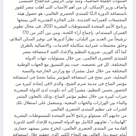
السنوات القليلة الماضية، ومنذ تولى الرئيس عبدالفتاح السيسى.
وأضاف وزير الإسكان، أن من أهم الأسباب التى أهلت مصر للفوز
باستضافة الدورة الـ12 للمنتدى الحضرى العالمى، هو حصول هيئة
المجتمعات العمرانية الجديدة، على الجائزة التقديرية التي يمنحها
برنامج الأمم المتحدة للمستوطنات البشرية 2021، فى مجال تطوير
العمران المستدام، بإجماع آراء اللجنة، ومن بين أكثر من 170
ترشيحاً من العديد من البلدان، نظراً لدورها فى توفير السكن الملائم،
وخلق مجتمعات عمرانية متكاملة الخدمات، والاتصالية بالطرق.
كما أكد الوزير، ضرورة التنظيم والإعداد الجيد لاستضافة مصر
للمنتدى الحضرى العالمى، من خلال مسئوليات جهات الدولة
المختلفة، كل في تخصصه، حيث يتم التنسيق مع الجهات الوطنية
المختلفة من خلال عمل مشترك مع وزارتى الخارجية والتنمية
المحلية، حتى ننجح فى استضافة المؤتمر مثلما نجحنا فى استضافة
مؤتمر المناخ فى مدينة شرم الشيخ، والذى لاقى إشادة كبيرة من
الحضور بحسن التنظيم، مشيراً إلى أنه تكونت لدى الدولة المصرية
خبرات كبيرة من خلال تنظيم مؤتمر المناخ، وذلك بالتعاون المثمر
والبناء بين الوزارات والجهات المعنية، وسنعمل على استغلال تلك
الخبرات فى تنظيم المنتدى الحضرى العالمى.
من جانبهم أكد مسئولو برنامج الأمم المتحدة للمستوطنات البشرية
“الهابيتات”، تعاونهم الكامل مع الدولة المصرية للإعداد الجيد للدورة
القادمة من المنتدى الحضرى العالمى، لتخرج مصر بمشهد حضارى
أمام جميع دول العالم، بعد النجاح الكبير الذى حققته خلال استضافة