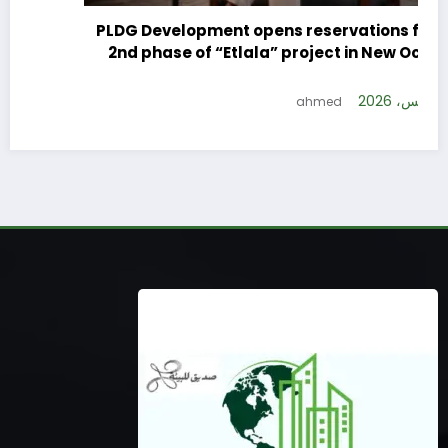
PLDG Development opens reservations for the
2nd phase of “Etlala” project in New October
City
9 أغسطس، 2026
ahmed
w
1
6
9 