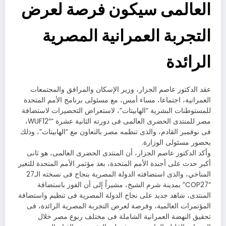
العالمى سيكون فرصة لعرض
التجربة العمرانية المصرية
الرائدة
عقد الدكتور عاصم الجزار، وزير الإسكان والمرافق والمجتمعات
العمرانية، اجتماعا، مساء أمس، مع مسئولى برنامج الأمم المتحدة
للمستوطنات البشرية “الهابيتات”، لاستعراض التحضيرات لاستضافة
مصر للمنتدى الحضرى العالمى فى دورته الثانية عشرة “WUF12″،
فى نوفمبر القادم، والذى تنظمه مصر بالتعاون مع “الهابيتات”، وذلك
بحضور مسئولى الوزارة.
وأكد الدكتور عاصم الجزار، أن المنتدى الحضرى العالمى، هو ثانى
أكبر حدث على أجندة الأمم المتحدة، بعد مؤتمر الأمم المتحدة للتغير
المناخي، والذى استضافته الدولة المصرية بنجاح فى نسخته الـ27
“COP27” بمدينة شرم الشيخ، مشيراً إلى أن الفوز باستضافة
المنتدى، شاهد جديد على نجاح الدولة المصرية فى تنظيم واستضافة
المؤتمرات العالمية، وفرصة لعرض التجربة المصرية الرائدة، فى
تحقيق النهضة العمرانية الشاملة فى مختلف ربوع مصر خلال