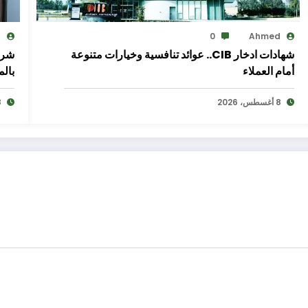
d
0
Ahmed
شهادات ادخار CIB.. عوائد تنافسية وخيارات متنوعة
شري
أمام العملاء
بال
8 أغسطس، 2026
8 أغ