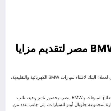
البنك العربي الأفريقي يوقع شراكة استراتيجية مع BMW مصر لتقديم مزايا
أعلن البنك العربي الأفريقي الدولي توقيع اتفاقية شراكة استراتيجية مع BMW مصر، بهدف تقديم برنامج تمويلي متكامل لعملاء البنك لاقتناء سيارات BMW الكهربائية والتقليدية،
وتم توقيع الاتفاقية بين دينا زكري، رئيس قطاع التجزئة المصرفية بالبنك العربي الأفريقي الدولي، ومحمد فتيان، رئيس قطاع المبيعات بـBMW مصر، بحضور تامر وحيد، نائب
ارة لمجموعة جلوبال أوتو للسيارات، إلى جانب عدد من