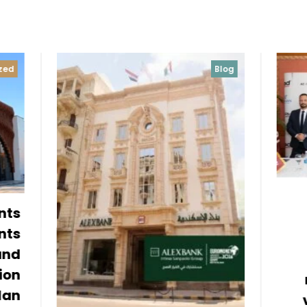
Blog
Blog
Unca
*Rosha
Development
three st
partners
maximize inv
value of its rea