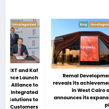
Blog
Uncategorized
f
Remal Developments
h
reveals its achievements
o
in West Cairo and
d
announces its expansion
o
plan
s