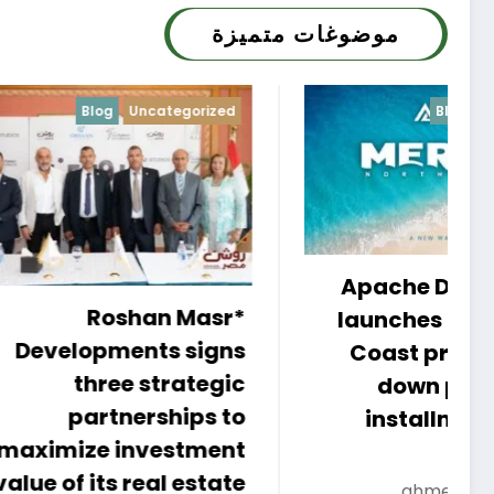
موضوغات متميزة
tegorized
Blog
Uncategorized
Apache Developments
n Masr
launches Mersea North
s signs
Coast project with 5%
rategic
down payment and
hips to
installments up to 15
estment
years
l estate
ahmed
3 أغسطس، 2026