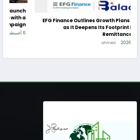
h
a
EFG Finance Outlines Growth Plans for Balad
n
as It Deepens Its Footprint in Egypt’s
6 
Remittances Market
5 أغسطس، 2026
ahmed