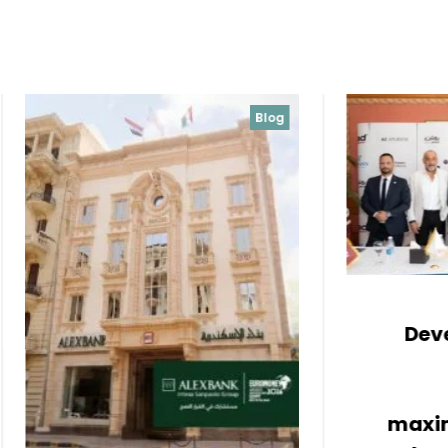
Blog
Blog
Uncategorized
*Roshan Masr
Developments signs
three strategic
partnerships to
maximize investment