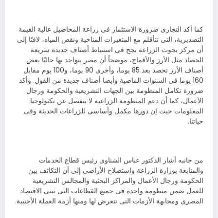
كما أكد النجارى ضرورة الاستثمار فى زراعة المحاصيل عالية القيمة
التصديرية، التى تتأقلم مع المتغيرات المناخية ونقص المياه، لافتًا إلى
أن مركز بحوث الزراعة نجح فى استنباط أصناف جديدة سريعة
الحصاد مثل الأرز والأقماح، موضحاً أن مصر يتواجد بها حاليًا بعض
أصناف الأرز تحصد بعد 85 يوما، وأخرى 90 يوما، و100 يوم مقابل
160 يوما فى السنوات الماضية وأيضا أصناف جديدة من الفول. وأكد
ضرورة تكامل المنظومة بين الجهات التشريعية والحكومة ورجال
الأعمال، كما أن دعم المنظومة الزراعية لا ينفصل عن تكنولوجيا
المعلومات حيث إن دورها مكمل وأساسى للزراعات الحديثة وفى
حياتنا.
من جانبه أشار الدكتور عباس الشناوى رئيس قطاع الخدمات
والمتابعة بوزارة الزراعة واستصلاح الأراضى إلى أن التكاتف بين
الحكومة ورجال الأعمال والمراكز البحثية والمجالس التشريعية
للعمل ضمن منظومة واحدة فى جميع القطاعات التى تبنى الاقتصاد
المصرى ومجابهة الأزمات التى نتعرض لها ومنها أزمة العملة الأجنبية.