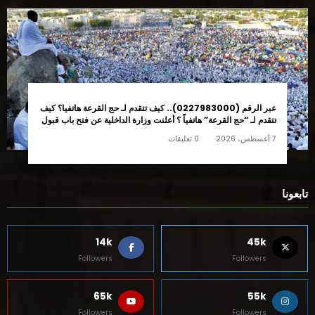
عبر الرقم (0227983000).. كيف تتقدم لـ حج القرعة هاتفيا؟ كيف
تتقدم لـ “حج القرعة” هاتفياً ؟ أعلنت وزارة الداخلية عن فتح باب قبول
طلبات التقدم لحج القرعة لموسم 1448 هـ / 2027 م، ابتداءً من يوم
7 أغسطس، 2026
0 تعليقات
الأربعاء 12 أغسطس حتى الخميس 27 أغسطس 2026
تابعونا
14k
45k
Followers
Followers
65k
55k
Followers
Followers