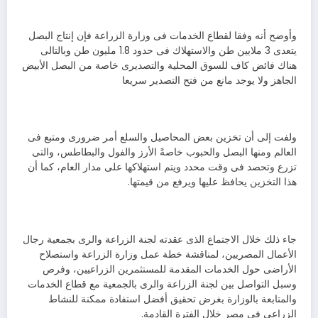
وأوضح أنه وفقا لقطاع الخدمات فى وزارة الزراعة فإن إنتاج البصل
يتعدى 3 ملايين طن والاستهلاك فى حدود 1.8 مليون طن وبالتالى
هناك فائض كاف للسوق المحلية والتصديرى خاصة من البصل الأبيض
الجاهز ولا يوجد مانع من فتح التصدير سريعا
ولفت إلى أن تخزين بعض المحاصيل والسلع أمر ضرورى ومتبع فى
العالم ومنها البصل والحبوب خاصةً الأرز والفول والبطاطس، والتى
تزرع وتحصد فى وقت محدد ويتم استهلاكها على مدار العام، كما أن
هذا التخزين يحافظ عليها ويرفع من قيمتها.
جاء ذلك خلال الاجتماع الذى عقدته لجنة الزراعة والرى بجمعية رجال
الأعمال المصريين، لمناقشة خطة عمل وزارة الزراعة واستصلاح
الأراضى حول الخدمات المقدمة للمستثمرين الزراعيين، وفرص
وسبل التواصل بين لجنة الزراعة والرى بالجمعية مع قطاع الخدمات
والمتابعة بالوزارة بغرض تحقيق أفضل استفادة ممكنة للنشاط
الزراعى فى مصر خلال الفترة القادمة.