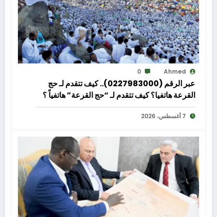
0
Ahmed
عبر الرقم (0227983000).. كيف تتقدم لـ حج
القرعة هاتفيا؟ كيف تتقدم لـ “حج القرعة” هاتفياً ؟
أعلنت وزارة الداخلية عن فتح باب قبول طلبات
7 أغسطس، 2026
التقدم لحج القرعة لموسم 1448 هـ / 2027 م،
ابتداءً من يوم الأربعاء 12 أغسطس حتى الخميس 27
أغسطس 2026