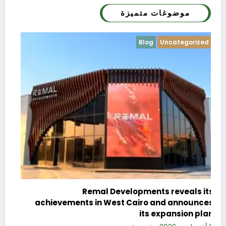
موضوغات متميزة
Blog
Uncategorized
c
e
Remal Developments reveals its
s
achievements in West Cairo and announces
5 
its expansion plan