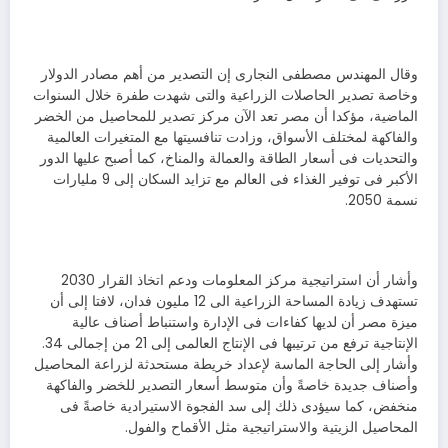
وقال المهندس مصطفى النجارى إن التصدير من أهم مصادر الدولار
وخاصة تصدير الحاصلات الزراعية والتى شهدت طفرة خلال السنوات
الماضية، مؤكدا أن مصر تعد الآن مركز تصدير للمحاصيل من الخضر
والفاكهة لمختلف الأسواق، وزادت تنافسيتها مع المتغيرات العالمية
والتحديات فى أسعار الطاقة والعمالة والمناخ، كما أصبح عليها الدور
الأكبر فى توفير الغذاء فى العالم مع تزايد السكان إلى 9 مليارات
نسمة 2050.
وأشار أن استراتيجية مركز المعلومات ودعم اتخاذ القرار 2030
تستهدف زيادة المساحة الزراعية الى 12 مليون فدان، لافتا إلى أن
ميزة مصر أن لديها كفاءات فى الإدارة واستنباط أصناف عالية
الإنتاجية ترفع من ترتيبها فى الإنتاج العالمى إلى 21 من إجمالى 34.
وأشار إلى الحاجة الماسة لإعداد خريطة مستحدثة لزراعة المحاصيل
وأصناف جديدة خاصةً وأن متوسط أسعار التصدير للخضر والفاكهة
منخفض، كما سيؤدى ذلك إلى سد الفجوة الاستيرادية خاصةً فى
المحاصيل الزيتية والاستراتيجية مثل الأقماح والفول.