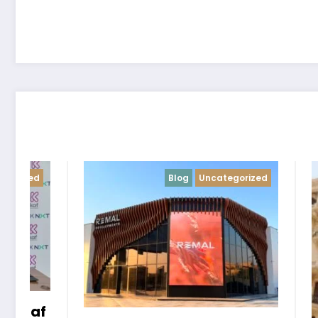
ized
Blog