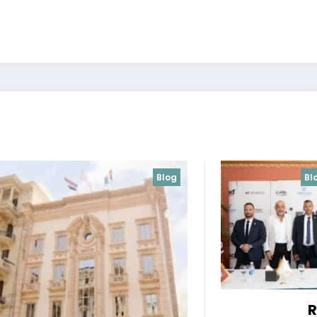
Blog
Uncategorized
Blog
Apache Dev
*Roshan Masr
launches Me