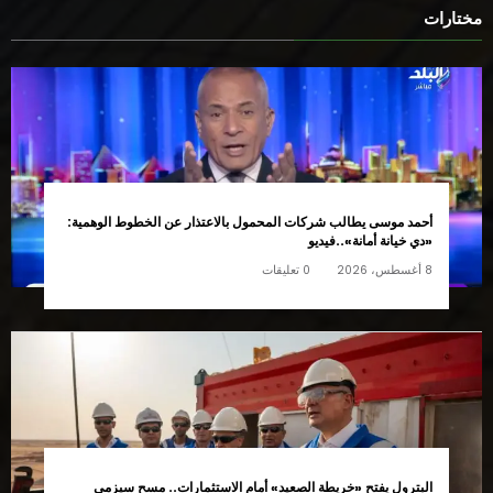
موقع الأرض نيوز صادر عن شركة بنكنوت ون للدعاية والاعلان التابعة
للمجلس الأعلى للإعلام ..رئيس مجلس الإدارة ورئيس التحرير ميرفت السيد
للتواصل:01014215652
مختارات
أحمد موسى يطالب شركات المحمول بالاعتذار عن الخطوط الوهمية:
«دي خيانة أمانة»..فيديو