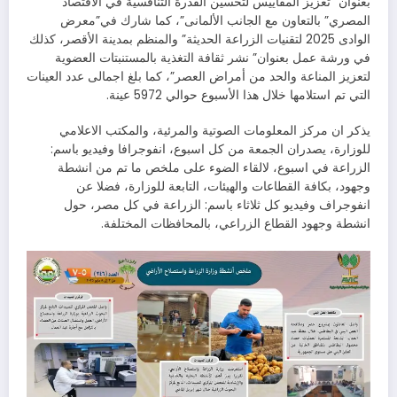
بعنوان “تعزيز المقاييس لتحسين القدرة التنافسية في الاقتصاد
المصري” بالتعاون مع الجانب الألمانى”، كما شارك في”معرض
الوادى 2025 لتقنيات الزراعة الحديثة” والمنظم بمدينة الأقصر، كذلك
في ورشة عمل بعنوان” نشر ثقافة التغذية بالمستنبتات العضوية
لتعزيز المناعة والحد من أمراض العصر”، كما بلغ اجمالى عدد العينات
التي تم استلامها خلال هذا الأسبوع حوالي 5972 عينة.
يذكر ان مركز المعلومات الصوتية والمرئية، والمكتب الاعلامي
للوزارة، يصدران الجمعة من كل اسبوع، انفوجرافا وفيديو باسم:
الزراعة في اسبوع، لالقاء الضوء على ملخص ما تم من انشطة
وجهود، بكافة القطاعات والهيئات، التابعة للوزارة، فضلا عن
انفوجراف وفيديو كل ثلاثاء باسم: الزراعة في كل مصر، حول
انشطة وجهود القطاع الزراعي، بالمحافظات المختلفة.