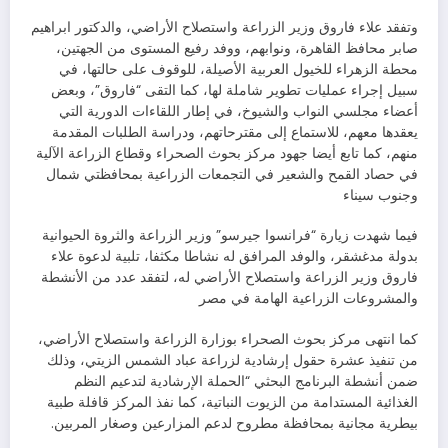
وتفقد علاء فاروق وزير الزراعة واستصلاح الأراضي، والدكتور ابراهيم
صابر محافظ القاهرة، ونوابهم، ووفد رفيع المستوى من الجهتين،
محطة الزهراء للخيول العربية الأصيلة، للوقوف على حالتها، في
سبيل إجراء عمليات تطوير شاملة لها، كما التقى “فاروق”، وبعض
أعضاء مجلسي النواب والشيوخ، في إطار اللقاءات الدورية التي
يعقدها معهم، للاستماع إلى مقترحاتهم، ودراسة الطلبات المقدمة
منهم، كما تابع أيضا جهود مركز بحوث الصحراء وقطاع الزراعة الآلية
في حصاد القمح والشعير في التجمعات الزراعية بمحافظتي شمال
وجنوب سيناء
فيما شهدت زيارة “فرانسوا جيرسو” وزير الزراعة والثروة الحيوانية
بدولة مدغشقر، والوفد المرافق له نشاطا مكثفا، تلبية لدعوة علاء
فاروق وزير الزراعة واستصلاح الأراضي له، لتفقد عدد من الأنشطة
والمشروعات الزراعية الهامة في مصر
كما انتهى مركز بحوث الصحراء بوزارة الزراعة واستصلاح الأراضي،
من تنفيذ عشرة حقول إرشادية لزراعة عباد الشمس الزيتي، وذلك
ضمن أنشطة البرنامج البحثي “الحملة الإرشادية لتدعيم النظم
الغذائية المستدامة من الزيوت النباتية، كما نفذ المركز قافلة طبية
بيطرية مجانية بمحافظة مطروح لدعم المزارعين وصغار المربين.