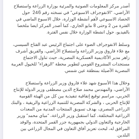
أصدر مركز المعلومات الصوتية والمرئية بوزارة الزراعة واستصلاح
الأراضي، “الانفوجراف الاسبوعي” في نسخته رقم 246 حول
الحصاد الاسبوعي لأهم أنشطة الوزارة، خلال الاسبوع الماضي في
الفترة من 2 وحتى 8 مايو الجاري، كما أصدر المركز ايضا ملخصا
بالفيديو، حول انشطة الوزارة خلال نفس الفترة.
وسلط الانفوجراف الضوء على اجتماع الرئيس عبد الفتاح السيسي،
مع علاء فاروق وزير الزراعة واستصلاح الأراضي، والفريق أشرف
زاهر مدير الأكاديمية العسكرية المصرية، حيث تناول الاجتماع
مستجدات المشروع القومي لتطوير محطة “الزهراء” للخيول العربية
المصرية الأصيلة بمنطقة عين شمس.
وخلال هذا الأسبوع شهد علاء فاروق وزير الزراعة واستصلاح
الأراضي، والمهندس محمد صلاح الدين مصطفى وزير الدولة للإنتاج
الحربي، مراسم توقيع إتفاقية تنفيذية بين كل من الهيئة القومية
للإنتاج الحربى ، والشركة المصرية للتنمية الزراعية والريفية ، والبنك
الزراعى المصرى، بهدف تسويق المنتجات المدنية من المعدات
الزراعية المختلفة، كما استقبل وزير الزراعة، “مباي محمد” وزير
الخارجية والتعاون الدولي بجمهورية جزر القمر المتحدة، والوفد
المرافق له، لبحث تعزيز آفاق التعاون في المجال الزراعي بين
البلدين.