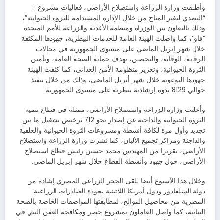
وأطلقت وزارة الزراعة واستصلاح الأراضي، فعاليات مشروع :
“التصدي لتغير المناخ من خلال الإدارة المستدامة للثروة الحيوانية”،
وذلك بالتعاون بين الوزراة ومنظمة الأغذية والزراعة للأمم المتحدة
“فاو”، كما واصلت الهيئة العامة للخدمات البيطرية، جهودها المكثفة
خلال شهر إبريل الماضي على مستوى الجمهورية في مجالات
الرقابة، الوقاية، والتحصين، بهدف حماية الصحة العامة، وتأمين
الثروة الحيوانية، وتعزيز منظومة الأمن الغذائي، كما كثفت الهيئة
جهودها التوعوية خلال شهر أبريل الماضي، وذلك من خلال تنفيذ
حوالي 8129 ندوة إرشادية بيطرية على مستوى الجمهورية.
وأعلنت وزارة الزراعة واستصلاح الأراضي، ممثلة في قطاع تنمية
الثروة الحيوانية والداجنة عن إصدار نحو 712 ترخيص تشغيل ما بين
تجديد وأول مرة لكافة أنشطة ومشروعات الثروة الحيوانية والعلفية
والداجنة ومراكز تجميع الألبان، كما نشرت وزارة الزراعة واستصلاح
الأراضي، تقريرا من المهندس محمد حسين رئيس قطاع استصلاح
الأراضي، حول جهود وأنشطة القطاع خلال شهر إبريل الماضي.
وخلال هذا الأسبوع أيضا تلقى الحجر الزراعي المصري إشادة من
دولة السلفادور ودول أمريكا اللاتينية بجودة الصادرات الزراعية
المصرية من محاصيل الموالح، لمطابقتها المواصفات الخاصة بالصحة
النباتية، كما واصل العاملون بمشروع حصر ومكافحة العفن البني في