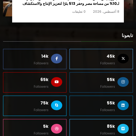
8 أغسطس، 2026
0 تعليقات
البترول يفتح «خريطة الصعيد» أمام الاستثمارات.. مسح سيزمي
لـ10% من مساحة مصر وحفر 513 بئرًا لتعزيز الإنتاج والاستكشاف
8 أغسطس، 2026
0 تعليقات
تابعونا
14k
45k
Followers
Followers