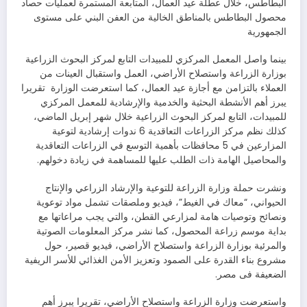
البطاطس، خلال عطلة عيد العمال، المتابعة المستمرة لعمليات حصاد
محصول البطاطس بالمناطق الخالية من العفن البني على مستوى
الجمهورية
بينما واصل المعمل المركزي للمبيدات التابع لمركز البحوث الزراعية
بوزارة الزراعة واستصلاح الأراضي، العمل واستقبال العينات من
العملاء بالتزامن مع أجازة عيد العمال، كما استعرضت الوزارة تقريرا
يبرز أهم الأنشطة البحثية والخدمية والإرشادية للمعمل المركزي
للمبيدات، التابع لمركز البحوث الزراعية خلال شهر إبريل الماضي،
كذلك نظم مركز الزراعات التعاقدية 6 ندوات إرشادية لتوعية
المزارعين في 5 محافظات بأهمية التوسع في الزراعات التعاقدية
والمحاصيل الهامة ذات الطلب عليها للمساهمة في زيادة دخولهم.
ونشرت حملة وزارة الزراعة للتوعية والإرشاد الزراعي والإنتاج
الحيواني، “معاك في الغيط”، فيديو وملصقات تشمل مواد توعوية
ونصائح وتوصيات هامة لمزارعي القطن، والتي يجب مراعاتها مع
بداية موسم زراعة المحصول، كما نشر مركز المعلومات الصوتية
والمرئية بوزارة الزراعة واستصلاح الأراضي، فيديو قصير، حول
مشروع بناء القدرة على الصمود وتعزيز الأمن الغذائي للأسر الريفية
الضعيفة فى مصر.
واستعرضت وزارة الزراعة واستصلاح الأراضي، تقريرا يبرز أهم