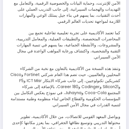
الآمن للإنترنت، وحماية البيانات والخصوصية الرقمية، والتعامل مع
التهديدات والهجمات السيبرانية، إلى جانب التدريب العملي على
أحدث التقنيات، بما يسهم في بناء جيل يمتلك الوعي والمهارات
اللازمة لمواجهة تحديات العالم الرقمي.
كما تعتمد الأكاديمية على تجربة تعليمية تفاعلية تجمع بين
المحاضرات المتخصصة، والتطبيقات العملية، والمعامل التدريبية،
والمشروعات، والأنشطة الجماعية، بما يسهم في تنمية المهارات
التقنية والشخصية، واكتشاف ورعاية المواهب الواعدة في مجال
الأمن السيبراني.
وتنفذ هذه النسخة من الأكاديمية بالتعاون مع نخبة من الشركاء
المحليين والعالميين، حيث تضم هذا العام شركتي Fortinet وCisco
كشريكين تكنولوجيين، إلى جانب شركاء الابتكار ICT Misr وF5
وSilicon21 وCodinger وCareer 180، بالإضافة إلى شركاء
المجتمع Coca-Cola وJuhayna، في نموذج يعكس التكامل بين
المؤسسات الحكومية والقطاع الخاص لبناء منظومة وطنية مستدامة
لتنمية القدرات في مجال الأمن السيبراني.
ويواصل المعهد القومي للاتصالات، من خلال الأكاديمية، تطوير
محتواها التدريبي وتوسيع نطاقها الجغرافي، بما يعزز مكانتها كإحدى
أبرز المبادرات الوطنية الهادفة إلى نشر ثقافة الأمن السيبراني،