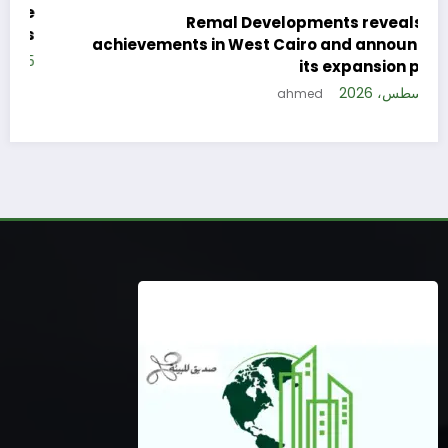
e
Remal Developments reveals its
s
achievements in West Cairo and announces
5 
its expansion plan
5 أغسطس، 2026
ahmed