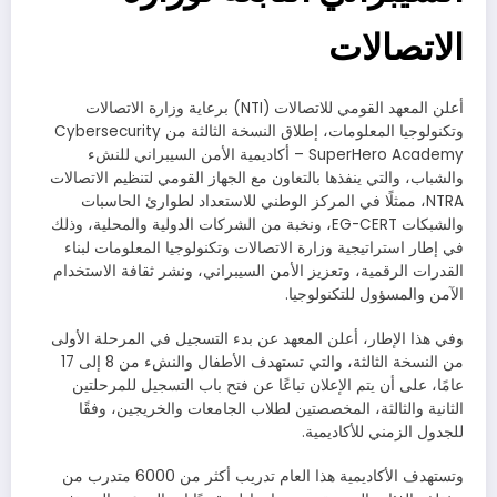
الاتصالات
أعلن المعهد القومي للاتصالات (NTI) برعاية وزارة الاتصالات
وتكنولوجيا المعلومات، إطلاق النسخة الثالثة من Cybersecurity
SuperHero Academy – أكاديمية الأمن السيبراني للنشء
والشباب، والتي ينفذها بالتعاون مع الجهاز القومي لتنظيم الاتصالات
NTRA، ممثلًا في المركز الوطني للاستعداد لطوارئ الحاسبات
والشبكات EG-CERT، ونخبة من الشركات الدولية والمحلية، وذلك
في إطار استراتيجية وزارة الاتصالات وتكنولوجيا المعلومات لبناء
القدرات الرقمية، وتعزيز الأمن السيبراني، ونشر ثقافة الاستخدام
الآمن والمسؤول للتكنولوجيا.
وفي هذا الإطار، أعلن المعهد عن بدء التسجيل في المرحلة الأولى
من النسخة الثالثة، والتي تستهدف الأطفال والنشء من 8 إلى 17
عامًا، على أن يتم الإعلان تباعًا عن فتح باب التسجيل للمرحلتين
الثانية والثالثة، المخصصتين لطلاب الجامعات والخريجين، وفقًا
للجدول الزمني للأكاديمية.
وتستهدف الأكاديمية هذا العام تدريب أكثر من 6000 متدرب من