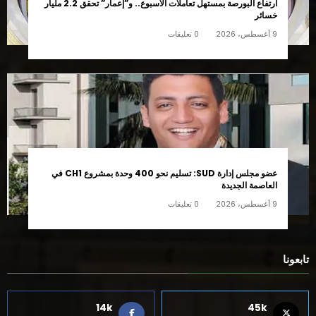
ارتفاع البورصة بمستهل تعاملات الأسبوع.. و”إعمار” تحقق 2.2 مليار
خسائر
9 أغسطس، 2026
0 تعليقات
عضو مجلس إدارة SUD: تسليم نحو 400 وحدة بمشروع CH1 في
العاصمة الجديدة
9 أغسطس، 2026
0 تعليقات
تابعونا
14k
45k