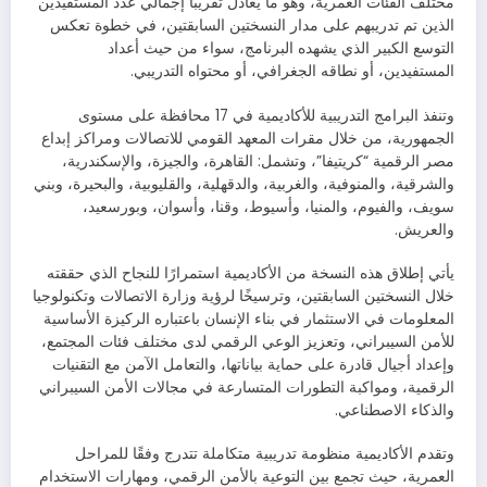
مختلف الفئات العمرية، وهو ما يعادل تقريبًا إجمالي عدد المستفيدين
الذين تم تدريبهم على مدار النسختين السابقتين، في خطوة تعكس
التوسع الكبير الذي يشهده البرنامج، سواء من حيث أعداد
المستفيدين، أو نطاقه الجغرافي، أو محتواه التدريبي.
وتنفذ البرامج التدريبية للأكاديمية في 17 محافظة على مستوى
الجمهورية، من خلال مقرات المعهد القومي للاتصالات ومراكز إبداع
مصر الرقمية “كريتيفا”، وتشمل: القاهرة، والجيزة، والإسكندرية،
والشرقية، والمنوفية، والغربية، والدقهلية، والقليوبية، والبحيرة، وبني
سويف، والفيوم، والمنيا، وأسيوط، وقنا، وأسوان، وبورسعيد،
والعريش.
يأتي إطلاق هذه النسخة من الأكاديمية استمرارًا للنجاح الذي حققته
خلال النسختين السابقتين، وترسيخًا لرؤية وزارة الاتصالات وتكنولوجيا
المعلومات في الاستثمار في بناء الإنسان باعتباره الركيزة الأساسية
للأمن السيبراني، وتعزيز الوعي الرقمي لدى مختلف فئات المجتمع،
وإعداد أجيال قادرة على حماية بياناتها، والتعامل الآمن مع التقنيات
الرقمية، ومواكبة التطورات المتسارعة في مجالات الأمن السيبراني
والذكاء الاصطناعي.
وتقدم الأكاديمية منظومة تدريبية متكاملة تتدرج وفقًا للمراحل
العمرية، حيث تجمع بين التوعية بالأمن الرقمي، ومهارات الاستخدام