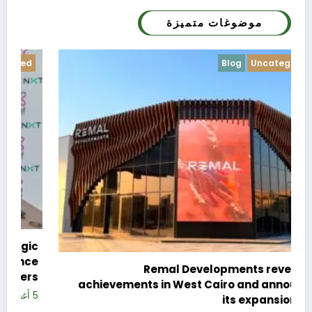
موضوغات متميزة
Blog
Uncategorized
c
e
Remal Developments reveals its
s
achievements in West Cairo and announces
5 
its expansion plan