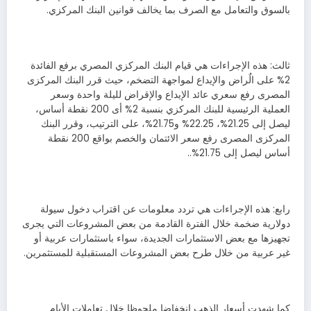
بالسوق والتعامل مع الصرف بما يخالف قوانين البنك المركزي.
ثالث: هذه الإجراءات هي قيام البنك المركزي المصري برفع الفائدة
2% على الٌراض والإيداع لمواجهة التضخم، حيث قرر البنك المركزى
المصرى رفع سعري عائد الإيداع والإقراض لليلة واحدة وسعر
العملية الرئيسية للبنك المركزي بنسبة 2% أى 200 نقطة أساس،
ليصل إلى 21.25%، 22.25% و21.75%، على الترتيب، وقرر البنك
المركزى المصرى رفع سعر الائتمان والخصم بواقع 200 نقطة
أساس ليصل إلى 21.75%..
رابع: هذه الإجراءات هي تردد معلومات عن اقتراب دخول سيولة
دولارية ضخمة خلال الفترة القادمة من بعض المشروعات التي يجرى
تجهيزها مع بعض الاستثمارات الجديدة، سواء باستثمارات عربية أو
غير عربية من خلال طرح بعض المشروعات المستقبلية للمستثمرين.
كما شهدت أسعار الذهب انخفاضا ملحوظا خلال تعاملات الأيام