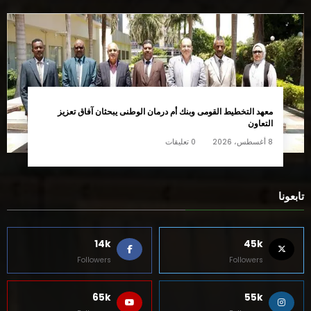
معهد التخطيط القومى وبنك أم درمان الوطنى يبحثان آفاق تعزيز
التعاون
8 أغسطس، 2026
0 تعليقات
تابعونا
14k
45k
Followers
Followers
65k
55k