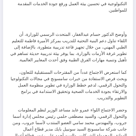
التكنولوجية في تحسين بيئة العمل ورفع جودة الخدمات المقدمة
للمواطنين.
وأوضح الدكتور حسام عبدالغفار، المتحدث الرسمي للوزارة، أن
اللقاء تناول دعم البنية التحتية للتدريب بمركز الأميرة فاطمة للتعليم
الطبي المهني، من خلال تجهيز قاعة تدريبية متطورة، بالإضافة إلى
تطوير غرفة الأزمات بالوزارة، بما يوفر بيئة تدريبية حديثة تساهم في
تأهيل وتنمية مهارات الفرق الطبية وفق أحدث المعايير العالمية.
كما استعرض الاجتماع عدداً من المقترحات المستقبلية للتعاون،
وبحث فرص الاستفادة من خبرات سامسونج في مجالات التكنولوجيا
والتحول الرقمي، لدعم خطط الوزارة في تطوير منظومة العمل
والارتقاء بجودة الخدمات الصحية وتحقيق الاستدامة في برامج
التطوير والتدريب.
وحضر الاجتماع اللواء عمرو عايد مساعد الوزير لنظم المعلومات
والتحول الرقمي، والسيد مصطفى حلمي رئيس مجلس إدارة أسما
جروب، والمهندس محمد سامي العضو المنتدب لأسما جروب، ومن
جانب شركة سامسونج السيد سونبيل بايك مدير قطاع أعمال
الهواتف المحمولة للشركات، والسيد أحمد علي رئيس قطاع أعمال