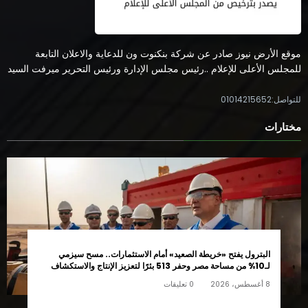
موقع الأرض نيوز صادر عن شركة بنكنوت ون للدعاية والاعلان التابعة
للمجلس الأعلى للإعلام ..رئيس مجلس الإدارة ورئيس التحرير ميرفت السيد
للتواصل:01014215652
مختارات
البترول يفتح «خريطة الصعيد» أمام الاستثمارات.. مسح سيزمي
لـ10% من مساحة مصر وحفر 513 بئرًا لتعزيز الإنتاج والاستكشاف
8 أغسطس، 2026
0 تعليقات