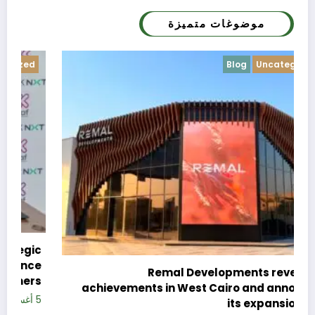
موضوغات متميزة
Blog
Uncategorized
c
e
Remal Developments reveals its
s
achievements in West Cairo and announces
5 
its expansion plan