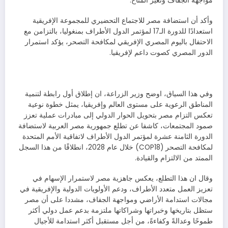
مواجهة الجفاف وتغير المناخ.
وأكد أن استضافة مصر للاجتماع التحضيري للمجموعة الإفريقية
استعدادًا للدورة الـ17 لمؤتمر الدول الأطراف بمنغوليا، بالتزامن مع
الاحتفال باليوم المصري الإفريقي لمكافحة التصحر، يؤكد استمرار
الدور المصري كصوت داعم لإفريقيا.
وفي هذا السياق، اوضح وزير الزراعة، ان إطلاق أول رابطة لتنمية
المناطق الرعوية على مستوى العالم وإفريقيا، يمثل خطوة نوعية
تعكس التزام مصر بتحويل الحوار الدولي إلى مبادرات عملية تعزز
صمود المجتمعات، كاشفا عن تطلع جمهورية مصر العربية لاستضافة
الدورة الثامنة عشرة لمؤتمر الدول الأطراف لاتفاقية الأمم المتحدة
لمكافحة التصحر (COP18) خلال عام 2028، انطلاقًا من هذا السجل
الممتد من الالتزام والقيادة.
وقال ان هذا التطلع، يعكس جاهزية مصر لاستمرار الإسهام في
تعزيز العمل متعدد الأطراف، ودعم الأولويات الدولية والإفريقية في
مجالات استدامة الأراضي ومواجهة الجفاف، مشددا على أن مصر
ستظل بتاريخها وخبراتها وشراكاتها ملتزمة بدعم عمل دولي أكثر
طموحًا وعدالةً وكفاءةً، من أجل مستقبل أكثر استدامة للأجيال