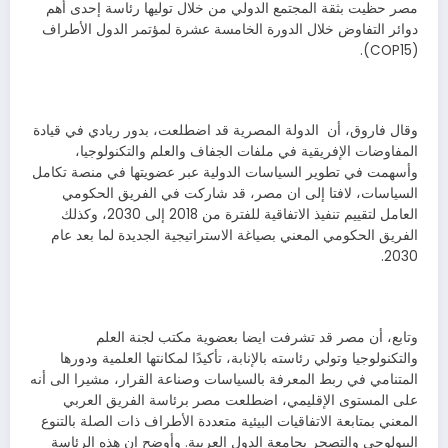
مصر حظيت بثقة المجتمع الدولي من خلال توليها رئاسة إحدى أهم
دوائر التفاوض خلال الدورة الخامسة عشرة لمؤتمر الدول الأطراف
(COP15).
وقال فاروق، أن الدولة المصرية قد اضطلعت، بدور ريادي في قيادة
المفاوضات الإفريقية في ملفات الجفاف والعلم والتكنولوجيا،
وأسهمت في تطوير السياسات الدولية عبر عضويتها في منصة تكامل
السياسات، لافتا إلى ان مصر، قد شاركت في الفريق الحكومي
العامل لتقييم تنفيذ الاتفاقية للفترة من 2018 إلى 2030، وكذلك
الفريق الحكومي المعني بصياغة الاستراتيجية الجديدة لما بعد عام
2030.
وتابع، أن مصر قد تشرفت ايضا بعضوية مكتب لجنة العلم
والتكنولوجيا وتولي رئاسته بالإنابة، تأكيدًا لمكانتها العلمية ودورها
المتنامي في ربط المعرفة بالسياسات وصناعة القرار، مشيرا الى أنه
على المستوى الإقليمي، اضطلعت مصر برئاسة الفريق العربي
المعني بمتابعة الاتفاقيات البيئية متعددة الأطراف ذات الصلة بالتنوع
البيولوجي والتصحر بجامعة الدول العربية. وأوضح ان هذه الرئاسة