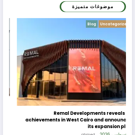
موضوغات متميزة
Blog
Uncategorized
c
e
Remal Developments reveals its
s
achievements in West Cairo and announces
5 
its expansion plan
5 أغسطس، 2026
ahmed