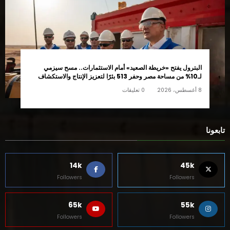
البترول يفتح «خريطة الصعيد» أمام الاستثمارات.. مسح سيزمي
لـ10% من مساحة مصر وحفر 513 بئرًا لتعزيز الإنتاج والاستكشاف
8 أغسطس، 2026
0 تعليقات
تابعونا
14k
45k
Followers
Followers
65k
55k
Followers
Followers