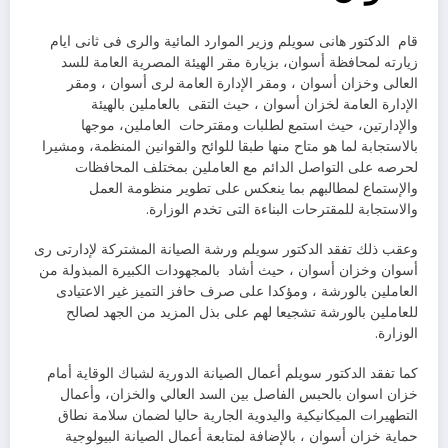
قام الدكتور هانى سويلم وزير الموارد المائية والرى فى ثانى ايام
زيارته لمحافظة أسوان، بزيارة مقر الهيئة المصرية العامة للسد
العالى وخزان أسوان ، ومقر الإدارة العامة لرى أسوان ، ومقر
الإدارة العامة لخزان أسوان ، حيث التقى بالعاملين بالهيئة
والإدارتين، حيث استمع لطلبات ومقترحات العاملين، موجها
بالاستجابة لما هو متاح منها طبقا للوائح والقوانين المنظمة، ومشيرا
لحرصه على التواصل الدائم مع العاملين بمختلف المحافظات
والإستماع لمطالبهم بما ينعكس على تطوير منظومة العمل
والاستجابة للمقترحات البناءة التى تخدم الوزارة.
وعقب ذلك تفقد الدكتور سويلم ورشة الصيانة المشتركة لإدارتى رى
أسوان وخزان أسوان ، حيث أشاد بالمجهودات الكبيرة المبذولة من
العاملين بالورشة ، ومؤكدا على صرف حافز التميز غير الاعتيادى
للعاملين بالورشة تشجيعا لهم على بذل المزيد من الجهد لصالح
الوزارة.
كما تفقد الدكتور سويلم أعمال الصيانة الدورية لشباك الوقاية أمام
خزان اسوان بالحبس الفاصل بين السد العالي والخزان، وأعمال
التطهيرات الميكانيكية واليدوية الجارية حاليا لضمان سلامة نطاق
حماية خزان أسوان ، بالإضافة لمتابعة أعمال الصيانة البيولوجية