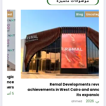
موضوغات متميزة
Blog
Uncategorized
c
e
Remal Developments reveals its
s
achievements in West Cairo and announces
5 
its expansion plan
5 أغسطس، 2026
ahmed