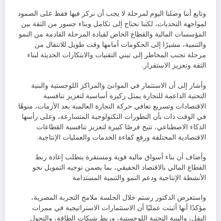
وتابع أننا وصلنا اليوم لمرحلة لا يجب أن نركز فيها فقط على الصمود
لمواجهة التحديات، لكننا نحتاج إلى تكامل وبناء جسور من الثقة بين
المؤسسات المالية والقطاع الخاص لقيادة المرحلة القادمة من النمو
والتنمية، مشيرًا إلى الحكومات أمامها وقت طويل للانتقال من
مرحلة تجنب المخاطر إلى تبني التقنيات والابتكارات الحديثة لبناء
الثقة وتعزيز الاستقرار.
وأشار إلى أن الاستثمار في الموانئ والمراكز اللوجستية والبنية
التحتية الداعمة للتجارة يمثل ركيزة أساسية لتعزيز تنافسية
الاقتصادات وتسريع تعافي حركة التجارة العالمية بعد الأزمات، منوهًا
في الوقت ذات بأن التطورات التكنولوجية المتسارعة، وعلى رأسها
الذكاء الاصطناعي، تتيح فرصًا كبيرة لتعزيز تنافسية القطاعات
الاقتصادية المختلفة ورفع كفاءة الخدمات والعمليات الإنتاجية.
وأضاف أن بناء أسواق مالية قوية ومستقرة يتطلب إعادة ربط
القطاع المالي بالاقتصاد الحقيقي، بما يضمن توجيه التمويل نحو
الأنشطة الإنتاجية ودعم النمو والتنمية المستدامة
واستعرض الدكتور رستم خلال الجلسة ملامح التجربة المصرية،
مؤكدًا أنها أثبتت عمليًا أن الاستثمارات الاستراتيجية في ممرات
النقل، والبنية التحتية اللوجستية، وربط شبكات الطاقة، والتحول