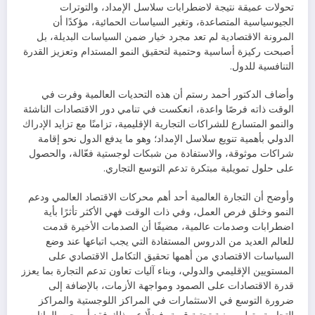
تحولات عميقة نتيجة لاضطرابات سلاسل الإمداد، والتوترات
الجيوسياسية المتصاعدة، وتغير السياسات الحمائية، مؤكدًا أن
المرونة الاقتصادية لم تعد مجرد خيار ضمن السياسات البديلة، بل
أصبحت ركيزة أساسية وحتمية لتحقيق النمو المستدام وتعزيز القدرة
التنافسية للدول.
وأضاف الدكتور أحمد رستم أن هذه التحديات العالمية وفرت في
الوقت ذاته فرصًا واعدة، انعكست في تنامي دور الاقتصادات الناشئة
والنمو المتسارع للشراكات التجارية الإقليمية، تزامنًا مع تزايد الإدراك
الدولي بأهمية تنويع سلاسل الإمداد؛ وهو ما يدفع الدول نحو إقامة
شراكات موثوقة، والاستفادة من شبكات لوجستية فعّالة، والحصول
على حلول تمويلية مبتكرة تدعم التوسع التجاري.
وأوضح أن التجارة العالمية أحد أهم محركات الاقتصاد العالمي ودعم
النمو وخلق فرص العمل، وفي ذات الوقت فهي الأكثر تأثرًا بأية
اضطرابات وصدمات عالمية، مضيفًا أن الصدمات الأخيرة قدمت
للعالم العديد من الدروس المستفادة التي يجب اتباعها عند وضع
السياسات الاقتصادي من أهمها تحقيق التكامل الاقتصادي على
المستويين الإقليمي والدولي، وبناء آليات تعاون تدعم التجارة بما يعزز
قدرة الاقتصادات على الصمود ومواجهة الأزمات، بالإضافة إلى
ضرورة التوسع في الاستثمارات في المراكز اللوجستية والمراكز