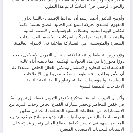
التجارية وتطوير بنية تحتية قوية، فضلًا عن ذلك فقد أصبحت البيانات
والتحول الرقمي جزءًا أساسيًا لدعم هذا التطور.
وأوضح الدكتور أحمد رستم أن الترابط الإقليمي حاليًشا تجاوز
المفهوم التقليدي لحركة السلع عبر الحدود، ليصبح تجسيدًا كاملاً
لتكامل البنية التحتية، وشبكات اللوجستيات، والأنظمة المالية،
والمنصات الرقمية، بما يمكّن الشركات—ولا سيما المشروعات
الصغيرة والمتوسطة—من المشاركة بفاعلية في الأسواق العالمية.
ونوّه وزير التخطيط والتنمية الاقتصادية بأن التمويل الإسلامي يلعب
دورًا محوريً،ا في هذه التحولات الهيكلية، مما يجعله أداة عالية
الفاعلية لدعم التجارة والاستثمار وتمكين القطاع الخاص، مشددًا على
أن الأمر يتطلب بناء منظومات متكاملة تربط بين الإصلاحات
السياسية، والمؤسسات المالية، وتطوير البنية التحتية لتلبية
الاحتياجات الحقيقية للسوق.
وأكد أن الأدوات المالية المبتكرة لا توفر التمويل فقط، بل تسهم أيضًا
في خفض المخاطر وتحفيز مشاركة القطاع الخاص وجذب المزيد من
الاستثمارات إلى القطاعات التنموية المختلفة، لذلك فإن تمكين
المؤسسات المالية من تبني أدوات مالية جديدة ونماذج مبتكرة لإدارة
المخاطر يسهم في تحسين كفاءة القطاع المالي وتعزيز قدرته على
الاستجابة للتحديات الاقتصادية المتغيرة.