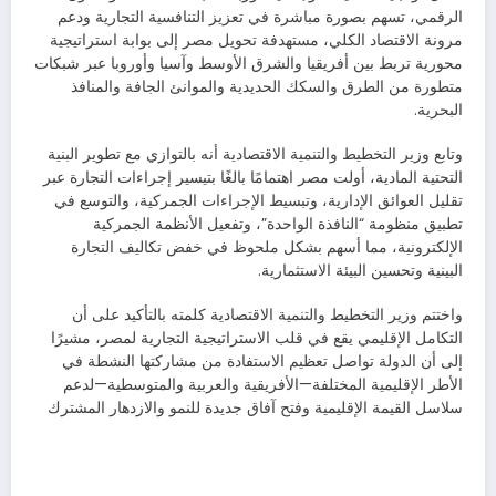
الرقمي، تسهم بصورة مباشرة في تعزيز التنافسية التجارية ودعم
مرونة الاقتصاد الكلي، مستهدفة تحويل مصر إلى بوابة استراتيجية
محورية تربط بين أفريقيا والشرق الأوسط وآسيا وأوروبا عبر شبكات
متطورة من الطرق والسكك الحديدية والموانئ الجافة والمنافذ
البحرية.
وتابع وزير التخطيط والتنمية الاقتصادية أنه بالتوازي مع تطوير البنية
التحتية المادية، أولت مصر اهتمامًا بالغًا بتيسير إجراءات التجارة عبر
تقليل العوائق الإدارية، وتبسيط الإجراءات الجمركية، والتوسع في
تطبيق منظومة “النافذة الواحدة”، وتفعيل الأنظمة الجمركية
الإلكترونية، مما أسهم بشكل ملحوظ في خفض تكاليف التجارة
البينية وتحسين البيئة الاستثمارية.
واختتم وزير التخطيط والتنمية الاقتصادية كلمته بالتأكيد على أن
التكامل الإقليمي يقع في قلب الاستراتيجية التجارية لمصر، مشيرًا
إلى أن الدولة تواصل تعظيم الاستفادة من مشاركتها النشطة في
الأطر الإقليمية المختلفة—الأفريقية والعربية والمتوسطية—لدعم
سلاسل القيمة الإقليمية وفتح آفاق جديدة للنمو والازدهار المشترك