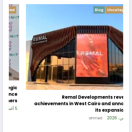
Blog
Uncategorized
c
e
Remal Developments reveals its
s
achievements in West Cairo and announces
5 
its expansion plan
5 أغسطس، 2026
ahmed