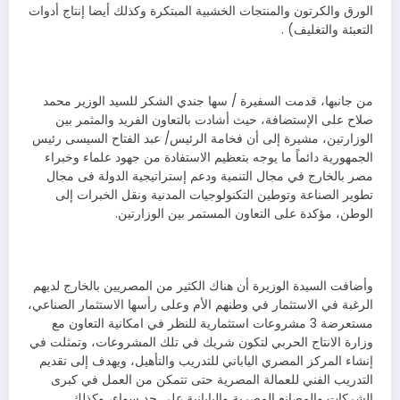
الورق والكرتون والمنتجات الخشبية المبتكرة وكذلك أيضا إنتاج أدوات
التعبئة والتغليف) .
من جانبها، قدمت السفيرة / سها جندي الشكر للسيد الوزير محمد
صلاح على الإستضافة، حيث أشادت بالتعاون الفريد والمثمر بين
الوزارتين، مشيرة إلى أن فخامة الرئيس/ عبد الفتاح السيسى رئيس
الجمهورية دائماً ما يوجه بتعظيم الاستفادة من جهود علماء وخبراء
مصر بالخارج في مجال التنمية ودعم إستراتيجية الدولة فى مجال
تطوير الصناعة وتوطين التكنولوجيات المدنية ونقل الخبرات إلى
الوطن، مؤكدة على التعاون المستمر بين الوزارتين.
وأضافت السيدة الوزيرة أن هناك الكثير من المصريين بالخارج لديهم
الرغبة في الاستثمار في وطنهم الأم وعلى رأسها الاستثمار الصناعي،
مستعرضة 3 مشروعات استثمارية للنظر في امكانية التعاون مع
وزارة الانتاج الحربي لتكون شريك في تلك المشروعات، وتمثلت في
إنشاء المركز المصري الياباني للتدريب والتأهيل، ويهدف إلى تقديم
التدريب الفني للعمالة المصرية حتى تتمكن من العمل في كبرى
الشركات والمصانع المصرية واليابانية على حد سواء، وكذلك