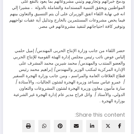
ودمج خبراتهم وتجاربهم وتبني مشروعاتهم بما يعود بالنفع على
المواطنين ويحقق التنمية المستدامة والشاملة بالدولة ، مشيرا إلي
انه في نهاية اللقاء اتفق الوزيران على أن يتم التنسيق والتعاون بينهم
فيما يخص مشروعات المستثمرين بالخارج وتذليل أية عقبات تواجههم
وتوفير كافة احتياجاتهم لتنفيذ مشروعاتهم في مصر.
حضر اللقاء من جانب وزارة الإنتاج الحربى المهندس/ إميل حلمي
إلياس عوض نائب رئيس مجلس إدارة الهيئة القومية للإنتاج الحربي
والعضو المنتدب والمهندس/ محمد شيرين محمد المشرف على
الإدارة المركزية لمكتب الوزير والمهندس/ إبراهيم محمد رئيس
قطاع العلاقات العامة والمراسم ، ومن جانب وزارة الهجرة السفير
/ عمرو عباس مساعد وزيرة الهجرة لشئون الجاليات، والأستاذة /
سارة مأمون معاون وزيرة الهجرة لشئون المشروعات والتعاون
الدولي، والأستاذ / وائل فراج مدير عام إدارة الهجرة غير الشرعية
بوزارة الهجرة .
Share this content: