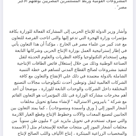
المشروعات القومية وربط المستثمرين المصريين بوطنهم الأكبر ”
مصر” .
وأشار وزير الدولة للإنتاج الحربى إلى المشاركة الفعالة للوزارة بكافة
مؤتمرات وزارة الهجرة التي تدعو إليها والتى اتاحت الفرصة للتعاون
مع عدد كبير من علماء مصر فى الخارج ، مؤكداً أن هذا التعاون يأتي
في إطار إستراتيجية العمل بوزارة الإنتاج الحربى وشركاتها التابعة
وهي إستخدام التكنولوجيا وكافة النظريات والعلوم الحديثة لثقل
الصناعة الوطنية وذلك من خلال إستغلال فائض الطاقات الإنتاجية
لتنفيذ مشروعات لصالح القطاع المدني لتساهم في خطة التنمية
الشاملة بالدولة معتمدة في ذلك علي الإنفتاح والتعاون مع كافة
الشركات العالمية لنقل وتوطين أحدث تكنولوجيات مجالات التصنيع
المختلفة داخل الشركات والوحدات التابعة للوزارة ، موضحا أن أحد
أهم مخرجات مشاركة الوزارة فى تلك المؤتمرات هو التعاون القائم
مع شركة ” بابيروس الاسترالية ” لإنشاء مصانع تحويل مخلفات
أشجار الموز إلي ( ورق وأسمدة ومنسوجات) ، كما يمتد التعاون بين
الجانبين لتصنيع المعدات والآلات وخطوط الإنتاج وقطع الغيار اللازمة
والتي سوف تستخدم في تحويل مايزيد عن ٢ مليون طن سنوياً من
مخلفات أشجار الموز إلي منتجات صالحة للإستخدام مثل ( الاسمدة
والمخصبات الزراعية المبتكرة ، إنتاج الألياف واللب الصالح لإنتاج