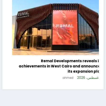
c
e
Remal Developments reveals its
s
achievements in West Cairo and announces
5 
its expansion plan
5 أغسطس، 2026
ahmed