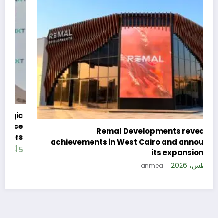
c
e
Remal Developments reveals its
s
achievements in West Cairo and announces
5 
its expansion plan
5 أغسطس، 2026
ahmed