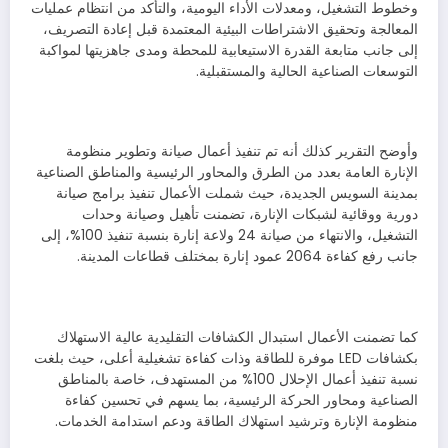
وخطوط التشغيل، ومعدلات الأداء اليومية، والتأكد من انتظام عمليات
المعالجة وتحقيق الاشتراطات البيئية المعتمدة قبل إعادة التصريف،
إلى جانب متابعة القدرة الاستيعابية للمحطة ومدى جاهزيتها لمواكبة
التوسعات الصناعية الحالية والمستقبلية.
وأوضح التقرير كذلك أنه تم تنفيذ أعمال صيانة وتطوير منظومة
الإنارة العامة بعدد من الطرق والمحاور الرئيسية والمناطق الصناعية
بمدينة السويس الجديدة، حيث شملت الأعمال تنفيذ برامج صيانة
دورية ووقائية لشبكات الإنارة، تضمنت تأهيل وصيانة وحدات
التشغيل، والانتهاء من صيانة 24 ولاعة إنارة بنسبة تنفيذ 100%، إلى
جانب رفع كفاءة 2064 عمود إنارة بمختلف قطاعات المدينة.
كما تضمنت الأعمال استبدال الكشافات التقليدية عالية الاستهلاك
بكشافات LED موفرة للطاقة وذات كفاءة تشغيلية أعلى، حيث بلغت
نسبة تنفيذ أعمال الإحلال 100% من المستهدف، خاصة بالمناطق
الصناعية ومحاور الحركة الرئيسية، بما يسهم في تحسين كفاءة
منظومة الإنارة وترشيد استهلاك الطاقة ودعم استدامة الخدمات.