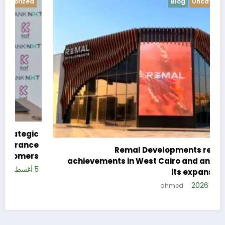
Blog
Uncategorized
c
e
Remal Developments reveals its
s
achievements in West Cairo and announces
5 
its expansion plan
5 أغسطس، 2026
ahmed