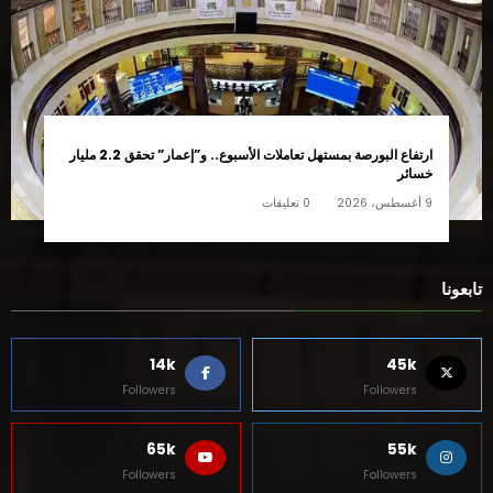
ارتفاع البورصة بمستهل تعاملات الأسبوع.. و”إعمار” تحقق 2.2 مليار
خسائر
9 أغسطس، 2026
0 تعليقات
تابعونا
14k
45k
Followers
Followers
65k
55k
Followers
Followers