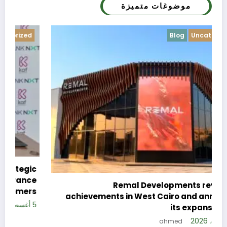
موضوغات متميزة
Blog
Uncategorized
c
e
Remal Developments reveals its
s
achievements in West Cairo and announces
5 
its expansion plan
5 أغسطس، 2026
ahmed