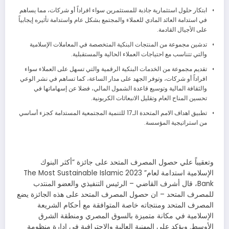
ابتكار حلول استثمارية جاذبة للمستثمرين سواء افراداً أو شركات، مما يساهم
في استدامة العائد المادي للعملاء والمجتمع بشكل عام واستدامة تأثيره إيجابياً
على الأجيال القادمة.
تدشين مجموعة من المنتجات البنكية المتخصصة في المعاملات الإسلامية
والتي تتناسب مع احتياجات العملاء الحالية والمستقبلية.
تقديم مجموعة من الخدمات البنكية الرقمية والتي تسهل على العملاء سواء
افراداً أو شركات، وتوفر الجهد على مدار الساعة، كما تساهم في نشر الوعي
والثقافة المالية وتوسيع قاعدة الشمول المالي، فضلا عن إسهاماتها في
تحسين المناح العام وتقليل الانبعاثات الكربونية.
تطبيق اهداف الامم المتحدة الـ17 للتنمية المجتمعية المستدامة كجزء أساسي
من استراتيجية المؤسسة.
وتعقيباً علي حصول المصرف المتحد على جائزة “أكثر البنوك
الإسلامية استدامة لعام” 2023 The Most Sustainable Islamic
Bank، قال أشرف القاضي – الرئيس التنفيذي والعضو المنتدب
للمصرف المتحد – ان حصول المصرف المتحد على هذه الجائزة يضع
المصرف المتحد ومنتجاته خاصة المتوافقة مع أحكام الشريعة
الإسلامية في مكانة متميزة بالسوق المصري ومنطقة الشرق
الأوسط. ويؤكد على المهنية العالية والاحترافية في ادارة منظومة