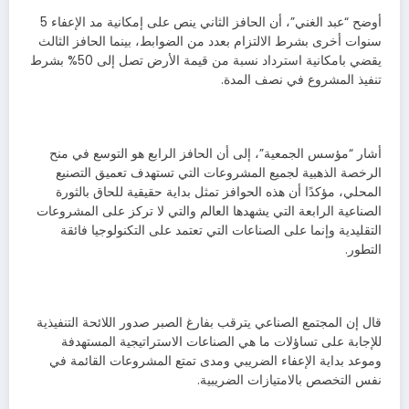
أوضح “عبد الغني”، أن الحافز الثاني ينص على إمكانية مد الإعفاء 5
سنوات أخرى بشرط الالتزام بعدد من الضوابط، بينما الحافز الثالث
يقضي بامكانية استرداد نسبة من قيمة الأرض تصل إلى 50% بشرط
تنفيذ المشروع في نصف المدة.
أشار “مؤسس الجمعية”، إلى أن الحافز الرابع هو التوسع في منح
الرخصة الذهبية لجميع المشروعات التي تستهدف تعميق التصنيع
المحلي، مؤكدًا أن هذه الحوافز تمثل بداية حقيقية للحاق بالثورة
الصناعية الرابعة التي يشهدها العالم والتي لا تركز على المشروعات
التقليدية وإنما على الصناعات التي تعتمد على التكنولوجيا فائقة
التطور.
قال إن المجتمع الصناعي يترقب بفارغ الصبر صدور اللائحة التنفيذية
للإجابة على تساؤلات ما هي الصناعات الاستراتيجية المستهدفة
وموعد بداية الإعفاء الضريبي ومدى تمتع المشروعات القائمة في
نفس التخصص بالامتيازات الضريبية.