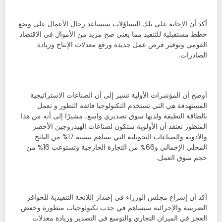
أكد أن الإجابة على تلك التساؤلات ستساعد رجال الأعمال على وضع
خطط مستقبلية للتنفيذ مما يعني ضخ مزيد من الأموال في الاقتصاد
القومي وتوفير فرص عمل جديدة ورفع معدلات الإنتاج وزيادة
الصادرات.
أوضح أن المؤشرات الأولية تشير إلى أن الصناعات الاستراتيجية
المستهدفة هي التي تستخدم التكنولوجيا فائقة التطور و تعمل
بالطاقة النظيفة ولديها سوق تصديري واسع، مشيرًا إلى أنه من هذا
المنظور نعتقد أن الأولوية ستكون لصناعات الهيدروجين الأخضر
والأدوية والصناعات التحويلية التي تساهم بنسبة 17% من الناتج
المحلي الإجمالي و66% من التجارة الخارجية وتستوعب 16% من
حجم سوق العمل.
أكد أن إسراع مجلس الوزراء في إصدار اللائحة التنفيذية للحوافز
الضريبية والإجرائية سيساهم في جذب تكنولوجيات متطورة وخفض
العجز في الميزان التجاري والتوسع في التصدير وزيادة معدلات