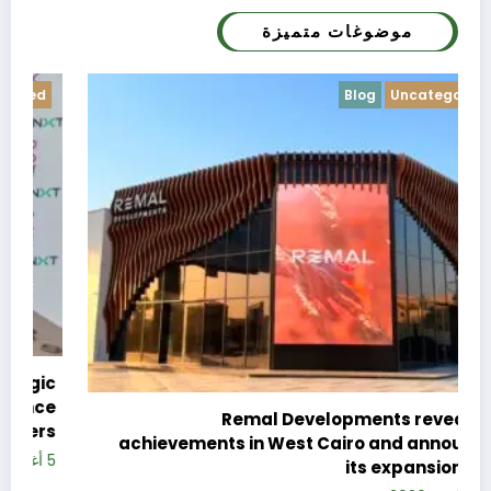
موضوغات متميزة
Blog
Uncategorized
c
e
Remal Developments reveals its
s
achievements in West Cairo and announces
5 
its expansion plan