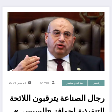
رئيسي
صناعة واستثمار
Ahmed
26 يناير، 2024
رجال الصناعة يترقبون اللائحة
التنفيذية لحوافز «السيسي»