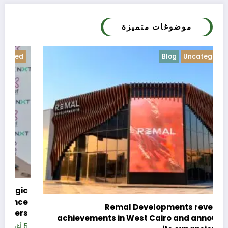
موضوغات متميزة
Blog
Uncategorized
c
e
Remal Developments reveals its
s
achievements in West Cairo and announces
5 