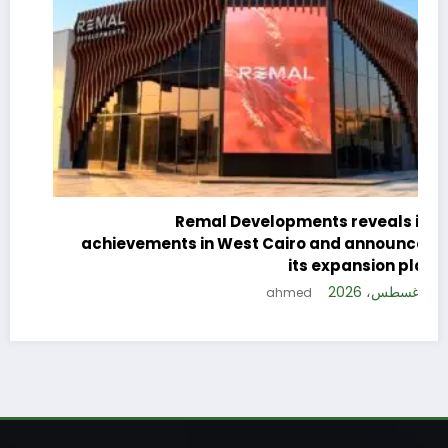
c
e
Remal Developments reveals its
s
achievements in West Cairo and announces
5 
its expansion plan
5 أغسطس، 2026
ahmed