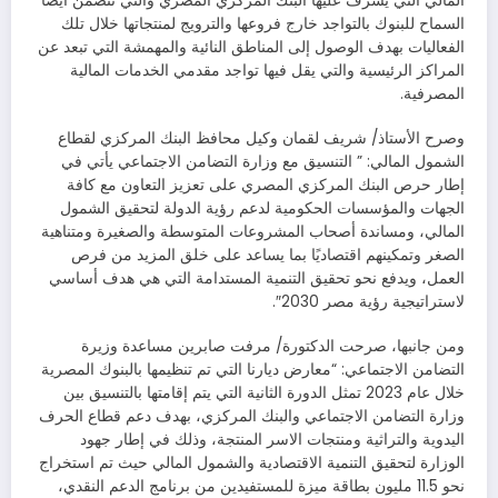
المالي التي يشرف عليها البنك المركزي المصري والتي تتضمن أيضًا
السماح للبنوك بالتواجد خارج فروعها والترويج لمنتجاتها خلال تلك
الفعاليات بهدف الوصول إلى المناطق النائية والمهمشة التي تبعد عن
المراكز الرئيسية والتي يقل فيها تواجد مقدمي الخدمات المالية
المصرفية.
وصرح الأستاذ/ شريف لقمان وكيل محافظ البنك المركزي لقطاع
الشمول المالي: ” التنسيق مع وزارة التضامن الاجتماعي يأتي في
إطار حرص البنك المركزي المصري على تعزيز التعاون مع كافة
الجهات والمؤسسات الحكومية لدعم رؤية الدولة لتحقيق الشمول
المالي، ومساندة أصحاب المشروعات المتوسطة والصغيرة ومتناهية
الصغر وتمكينهم اقتصاديًا بما يساعد على خلق المزيد من فرص
العمل، ويدفع نحو تحقيق التنمية المستدامة التي هي هدف أساسي
لاستراتيجية رؤية مصر 2030″.
ومن جانبها، صرحت الدكتورة/ مرفت صابرين مساعدة وزيرة
التضامن الاجتماعي: “معارض ديارنا التي تم تنظيمها بالبنوك المصرية
خلال عام 2023 تمثل الدورة الثانية التي يتم إقامتها بالتنسيق بين
وزارة التضامن الاجتماعي والبنك المركزي، بهدف دعم قطاع الحرف
اليدوية والتراثية ومنتجات الاسر المنتجة، وذلك في إطار جهود
الوزارة لتحقيق التنمية الاقتصادية والشمول المالي حيث تم استخراج
نحو 11.5 مليون بطاقة ميزة للمستفيدين من برنامج الدعم النقدي،