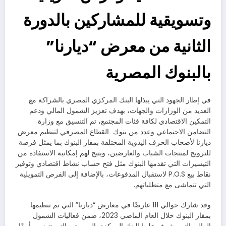
وتسويقية للمشاركين بالدورة
الثانية من معرض “ديارنا”
بالبنوك المصرية
في إطار الجهود التي يبذلها البنك المركزي المصري بالشراكة مع
العديد من الوزارات والجهات، بهدف تعزيز الشمول المالي ودعم
التمكين الاقتصادي لكافة فئات المجتمع، تم التنسيق مع وزارة
التضامن الاجتماعي وعدد من بنوك القطاع المصرفي لتنظيم معرض
ديارنا لأصحاب الحرف اليدوية المختلفة بمقار البنوك بما يمثل فرصة
للترويج لمنتجات الشباب والعارضين، ويتيح لهم إمكانية الاستفادة من
التيسيرات التي تقدمها البنوك مثل فتح حساب نشاط اقتصادي وتوفير
نقاط بيع P.O.S لاستقبال المدفوعات، بالإضافة إلى الفرص التمويلية
التي تتماشى مع متطلباتهم.
وقد شارك حوالي 111 عارضًا في معارض “ديارنا” التي تم تنظيمها
بمقار البنوك خلال العام الماضي 2023، ضمن فعاليات الشمول