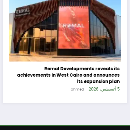
veals its
announces
nsion plan
5 أغسطس، 2026