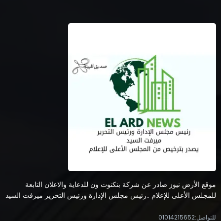
Reinforcing Its Commitment to Fina
Inclusion and Customer-Centric App
ahmed