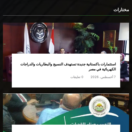
موقع الأرض نيوز صادر عن شركة بنكنوت ون للدعاية والاعلان التابعة
للمجلس الأعلى للإعلام ..رئيس مجلس الإدارة ورئيس التحرير ميرفت السيد
للتواصل:01014215652
مختارات
استثمارات باكستانية جديدة تستهدف النسيج والبطاريات والدراجات