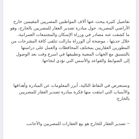
تفاصيل كثيرة يبحث عنها آلاف المواطنين المصريين المقيمين خارج
الأراضي المصرية، حول مبادرة تصدير العقار للمصريين بالخارج، وهو
ما كشفت عنه مصادر في وزراة الإسكان والمجتمعات العمرانية،
خلال حديثها ، موضحة أن الوزراة مازالت تتلقى كافة المقترحات من
المطورين العقاريين بمختلف المحافظات والعمل على دراستها
بالتنسيق مع الجهات المعنية وتطبيقها في اسرع وقت بعد الوصول
إلى الضوابط والقواعد والأسس التي تؤدي لنجاحها.
ونستعرض في النقاط التالية، أبرز المعلومات عن المبادرة وأهدافها
والأسباب التي انبثقت منها فكرة مبادرة تصدير العقار للمصريين
بالخارج:
– تصدير العقار للخارج هو بيع العقارات للمصريين والأجانب.