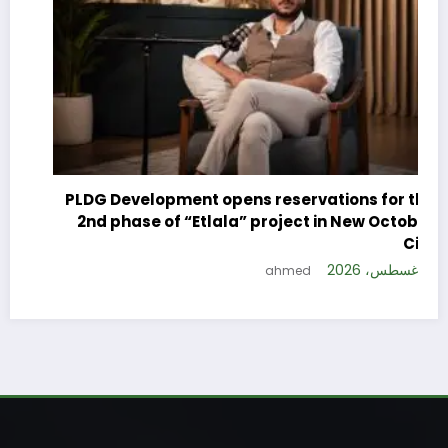
Marso
G Development opens reservations for the
nd phase of “Etlala” project in New October
City
9 أغسطس، 2026
ahmed