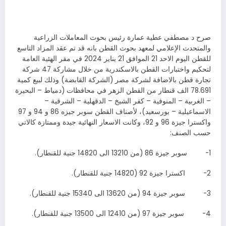
صرح د مصطفي عطية عمارة رئيس بحوث المعاملات الزراعية
والمتحدث الإعلامي لمعهد بحوث القطن بانه قد تم عقد المزاد التاسع
للقطن اليوم الاحد 21 الموافق 21 يناير 2024 في مقر الهئية العامة
لتحكيم واختبارات القطن بالاسكندرية من خلال مشاركة 47 شركة
تجارة قطن بالاضافة لشركة مصر (الشركة القابضة) وذلك لبيع كمية
78.691 الف قنطار من القطن الزهر في محافظات (دمياط – البحيرة
– الغربية – المنوفية – كفر الشيخ – الدقهلية – الشرقية –
الاسماعيلية – بورسعيد)، لأصناف القطن سوبر جيزه 86 و 94 و 97
واكسترا جيزة 96 و 92، وكانت الاسعار النهائية جيدة وممتازة كالاتي
حسب الصنف:
1- سوبر جيزة 86 (من 13210 الى 14820 جنية للقنطار).
2- اكسترا جيزة 92 (14820 جنية للقنطار).
3- سوبر جيزة 94 (من 13620 الى 15340 جنية للقنطار).
4- سوبر جيزة 97 (من 12410 الى 13500 جنية للقنطار).