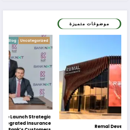
موضوغات متميزة
Blog
Uncategorized
c
e
Remal Developments reveals its
s