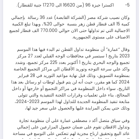
5- اكسترا جيزة 96 (من 16620 الى 17270 جنية للقنطار).
وكان نصيب شركة مصر (الشركة القابضة) عدد 36 رسالة بإجمالي
كمية 15 الف قنطار قطن زهر بنسبة حوالى 20%، وبهذا تبلغ الكمية
الاجمالية التي تم تداولها حتى الان حوالي 770.000 الف قنطار لجميع
الاصناف على مستوى الجمهورية.
وقال “عمارة” أن منظومة تداول القطن تم البدء فيها هذا الموسم
2023 بتاريخ 1 سبتمبر في محافظات الوجه القبلي لعدد 27 مركز
تجميع والوجه البحري بتاريخ 1 أكتوبر بعدد 225 مركز تجميع، وشدد
واكد علي سرعة التوجه وتوريد الأقطان الي مراكز التجميع الخاصة
بمنظومة التسويق، وذلك قبل نهاية مواعيد التوريد في 28 فبراير
2024 كما هو مقرر، حيث أنه لن يتم قبول لوطات او رسائل بعد هذا
التاريخ، سواء داخل المنظومة في مراكز التجميع أو خارجها أو داخل
المحالج، بناء علي تعلميات وقرارات اللجنة التنفيذية والتي تتولى
متابعة تنفيذ المنظومة الجديدة للتداول لهذا الموسم 2023-2024،
وذلك حتي يمكن المزايدة عليها والحصول علي سعر جيد لها،
وفي سياق متصل أكد د مصطفي عمارة علي أن منظومة تجارة
وتداول الاقطان تقوم على ضمان حصول المزارعين على إجمالي
عائد البيع وتحقيق ارباح مجزية لهم تنعكس على التوسع في مساحة