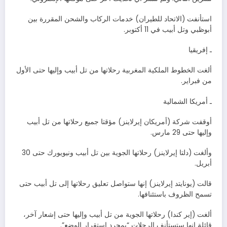
استأنفت (الاتحاد للطيران) خدمات الركاب والشحن المقررة بين
أبوظبي وتل أبيب في 11 أكتوبر.
ـ إفريقيا
ألغت الخطوط الملكية المغربية رحلاتها من تل أبيب وإليها حتى الأول
من فبراير.
ـ أمريكا الشمالية
أوقفت شركة (أمريكان إيرلاينز) مؤقتا جميع رحلاتها من تل أبيب
وإليها حتى 29 مارس.
وألغت (دلتا إيرلاينز) رحلاتها الجوية بين تل أبيب ونيويورك حتى 30
أبريل.
قالت (يونايتد إيرلاينز) إنها ستواصل تعليق رحلاتها إلى تل أبيب حتى
تسمح الظروف باستئنافها.
ألغت (إير كندا) رحلاتها الجوية من تل أبيب وإليها حتى إشعار آخر،
قائلة إنها ستستأنف الرحلات “بمجرد استقرار الوضع”.