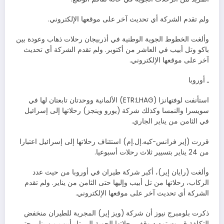
ولم تقدم الشركة أي تحديث آخر على موقعها الإلكتروني.
وألغت الخطوط الجوية الوطنية في أذربيجان رحلات ذهاب وعودة بين
باكو وتل أبيب في العاشر من أكتوبر. ولم تقدم الشركة أي تحديث
آخر على موقعها الإلكتروني.
ـ أوروبا
استأنفت لوفتهانزا (ETR:LHAG) الألمانية ووحدتان تابعتان لها في
سويسرا والنمسا وكذلك شركة (يورو وينجز) رحلاتها إلى إسرائيل
في الثامن من يناير الجاري.
قررت (إير فرانس-كيه.إل.إم) استئناف رحلاتها إلى إسرائيل اعتبارا
من 24 يناير بتسيير ثلاث رحلات أسبوعيا.
وألغت (رايان إير)، أكبر شركة طيران في أوروبا من حيث عدد
الركاب، رحلاتها من تل أبيب وإليها حتى الثامن من يناير. ولم تقدم
الشركة أي تحديث آخر على موقعها الإلكتروني.
ذكرت بلومبرج نيوز أن شركة (ويز إير) المجرية للطيران منخفض
التكلفة قررت تمديد وقف رحلاتها الجوية إلى تل أبيب من يناير حتى