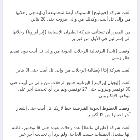
ألغت شركة (فويلينج) المملوكة أيضا لمجموعة آي.إيه.جي رحلاتها
من وإلى تل أبيب، وكذلك من وإلى بيروت حتى 28 يناير.
من المقرر أن تستأنف شركة الطيران الإسبانية (إير أوروبا) رحلاتها
إلى إسرائيل في الأول من فبراير.
أوقفت (تاب) البرتغالية الرحلات الجوية من وإلى تل أبيب دون تقديم
إطار زمني.
ألغت شركة إيتا الإيطالية الرحلات من وإلى تل أبيب حتى 31 يناير.
ألغت (إيجيان إيرلاينز) اليونانية جميع الرحلات من وإلى تل أبيب حتى
30 نوفمبر وبيروت حتى 27 نوفمبر. ولم يرد أي تحديث آخر على
موقعها الإلكتروني.
أوقفت الخطوط الجوية القبرصية خط لارنكا-تل أبيب حتى إشعار
آخر اعتبارا من 12 أكتوبر.
ألغت شركة (طيران مالطا) عدة رحلات عودة حتى 18 نوفمبر، قائلة
إنها ستعدل العمليات حسب الحاجة. ولم يرد أي تحديث آخر عبر