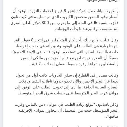
وأظهرت بيانات من شركة إنتجر 8 فيولز لخدمات التزود بالوقود أن
أسعار وقود السفن منخفض الكبريت الذي تم تسليمه في كيب تاون
قفزت بنسبة 15 في المئة إلى ما يقرب من 800 دولار للطن المتري
منذ منتصف نوفمبرعندما بدأت الهجمات.
وقال فيليب وانج بالك، أحد كبار المتعاملين في إنتجر 8 فيولز “لقد
شهدنا زيادة في الطلب على الوقود وتجهيزاته في جنوب إفريقيا،
خاصة بالنسبة للسفن التي تستخدم الوقود فقط في الآونة الأخيرة”،
مضيفًا أن المعروض يتقلص مع قيام المزيد من مالكي السفن
والمشغلين بشراء الوقود مسبقا لضمان إمدادات كافية.
وقالت مصادر في القطاع إن سفن الحاويات كانت أول من تحول
بعيدا عن البحر الأحمر، والآن تحذو حذوها ناقلات النفط وناقلات
البضائع السائبة الجافة، ما أدى إلى تحويل الطلب على الوقود إلى
موانئ غرب البحر المتوسط على حساب شرق البحر المتوسط.
وذكر باسادون “نتوقع زيادة الطلب في موانئ لاس بالماس وغرب
البحر المتوسط، حيث من المحتمل أن تتجاوز الموانئ الإفريقية
طاقتها”.