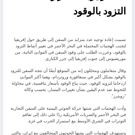
التزود بالوقود
تسببت إعادة توجيه عدد متزايد من السفن إلى طريق حول إفريقيا
لتجنب الهجمات المحتملة في البحر الأحمر في تغيير أنماط التزود
بالوقود، وعززت الطلب على وقود السفن في الموانئ النائية، من
موريشيوس إلى جنوب إفريقيا إلى جزر الكناري.
وقال متعاملون ومحللون إنه من المتوقع أيضًا أن تتجه السفن للتزود
بالوقود بشكل أكبر في سنغافورة وروتردام، وهما أكثر الموانئ
ازدحاما لتزويد الوقود، حيث يباع الوقود بأسعار تنافسية، في محاولة
للتحوط ضد عدم اليقين بشأن تغييرات المسار، بحسب وكالة
“رويترز”.
وأدت الهجمات التي شنتها حركة الحوثي اليمنية على السفن التجارية
في البحر الأحمر والضربات الأمريكية ردًا على ذلك إلى تفاقم
التوترات في الشرق الأوسط مع استمرار الحرب في غزة.
وتستهدف الهجمات التي يشنها الحوثيون المتحالفون مع إيران، والتي