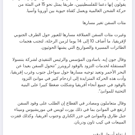
يقولون إنها دعما للفلسطينيين، طريقا يمثل نحو 15 في المئة من
حركة الشحن العالمية ويعمل كقناة حيوية بين أوروبا وآسيا.
مئات السفن تغير مسارها
وغيرت مئات السفن العملاقة مسارها للعبور حول الطرف الجنوبي
لإفريقيا، ما أضاف 10 إلى 14 يوما لزمن الرحلة، لتجنب هجمات
الطائرات المسيرة والصواريخ التي يشنها الحوثيون.
وقال جون إيه. باسادون المؤسس والرئيس التنفيذي لشركة بننسولا
المستقلة لخدمات التزود بالوقود لرويترز “تتحول السفن بعيدا عن
البحر الأحمر وتعيد توجيه مسارها حول سواحل جنوب وغرب إفريقيا،
وأدت هذه الحركة المتزايدة إلى ازدحام كبير في موانئ التزود
بالوقود في جميع أنحاء أفريقيا وشكلت ضغطا كبيرا على البنية
التحتية للموانئ”.
وقال متعاملون ومصادر في القطاع إن الطلب على وقود السفن
ارتفع في الموانئ بما في ذلك بورت لويس في موريشيوس وميناء
جبل طارق والموانئ في جزر الكناري وجنوب أفريقيا، وكذلك قفزت
المبيعات في كيب تاون ودربان.
ارتفاع أسعار الوقود