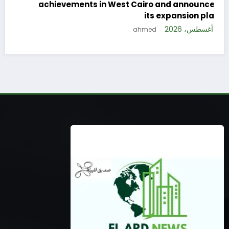
achievements in West Cairo and announces
5 
its expansion plan
5 أغسطس، 2026
ahmed